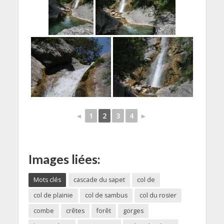
◄
1
2
3
4
►
Images liées:
Mots clés
cascade du sapet
col de
col de plainie
col de sambus
col du rosier
combe
crêtes
forêt
gorges