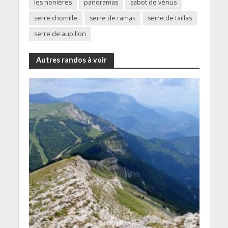
les nonières
panoramas
sabot de vénus
serre chomille
serre de ramas
serre de taillas
serre de'aupillon
Autres randos à voir