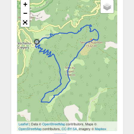
+
−
Leaflet
| Data ©
OpenStreetMap
contributors, Maps ©
OpenStreetMap
contributors,
CC-BY-SA
, Imagery ©
Mapbox