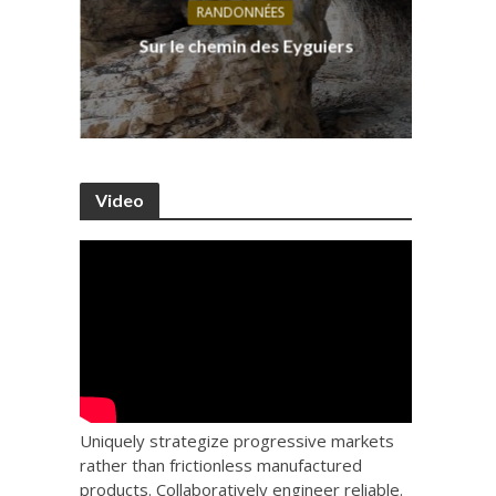
RANDONNÉES
s, ses
D
Sur le chemin des Eyguiers
Ca
Video
Uniquely strategize progressive markets
rather than frictionless manufactured
products. Collaboratively engineer reliable.