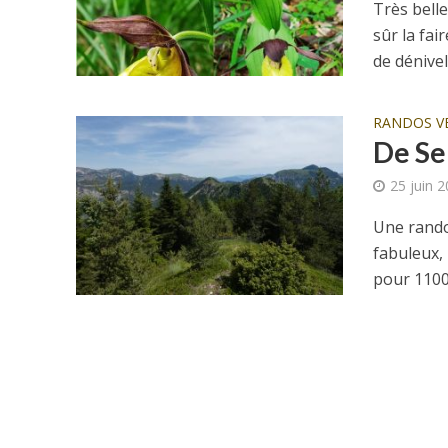
Très belle
sûr la fa
de dénivelé
RANDOS V
De Se
25 juin 
Une rando
fabuleux, 
pour 1100