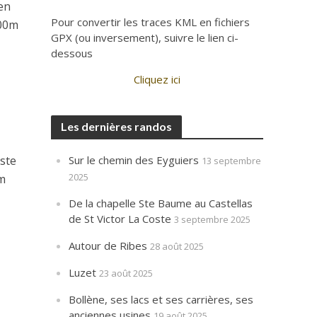
ien
Pour convertir les traces KML en fichiers
100m
GPX (ou inversement), suivre le lien ci-
dessous
Cliquez ici
Les dernières randos
Sur le chemin des Eyguiers
uste
13 septembre
2025
km
De la chapelle Ste Baume au Castellas
de St Victor La Coste
3 septembre 2025
Autour de Ribes
28 août 2025
Luzet
23 août 2025
Bollène, ses lacs et ses carrières, ses
anciennes usines
19 août 2025