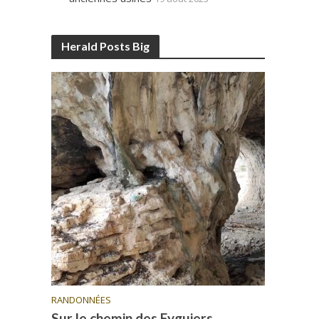
Herald Posts Big
RANDONNÉES
Sur le chemin des Eyguiers