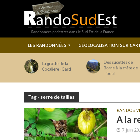
LES RANDONNÉES
GÉOLOCALISATION SUR CAR
Des sucettes de
La grotte de la
Borne à la crête de
Cocalière -Gard
Jiboui
Tag - serre de taillas
RANDOS V
A la 
7 juin 2