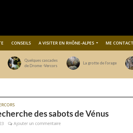
TE
CONSEILS
A VISITER EN RHÔNE-ALPES
ME CONTACT
Quelques cascades
La grotte de l’orage
de Drome -Vercors
ERCORS
recherche des sabots de Vénus
023
Ajouter un commentaire