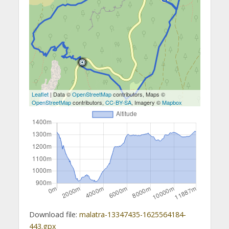
Leaflet
| Data ©
OpenStreetMap
contributors, Maps ©
OpenStreetMap
contributors,
CC-BY-SA
, Imagery ©
Mapbox
Download file:
malatra-13347435-1625564184-
443.gpx