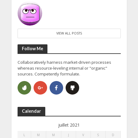
VIEW ALL POSTS
Follow Me
Collaboratively harness market-driven processes
whereas resource-leveling internal or "organic"
sources. Competently formulate.
Calendar
juillet 2021
L
M
M
J
V
S
D