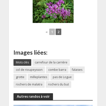
◄
1
2
Images liées:
Mots clés
carrefour de la carrière
col de rioupeysson
combe barra
falaises
grotte
milleplantes
pas de Logue
rochers de malatra
rochers du but
Autres randos à voir