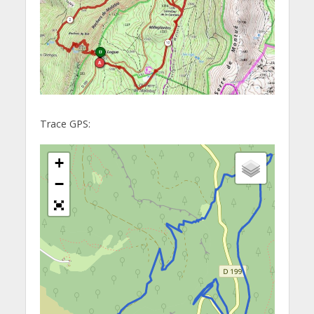
Trace GPS:
+
−