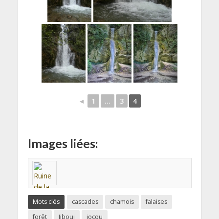
◄
1
...
3
4
Images liées:
Mots clés
cascades
chamois
falaises
forêt
Jiboui
jocou