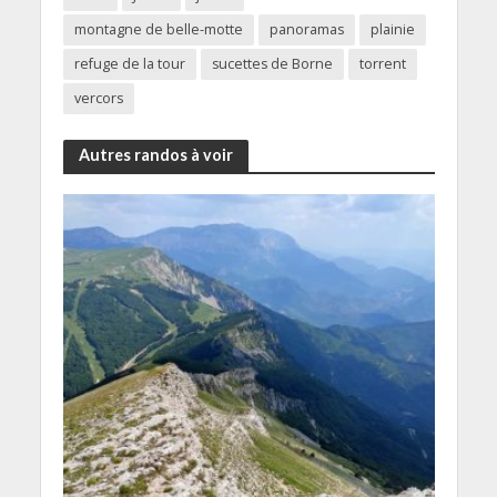
montagne de belle-motte
panoramas
plainie
refuge de la tour
sucettes de Borne
torrent
vercors
Autres randos à voir