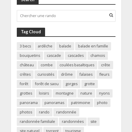
Tag Cloud
3 becs
ardêche
balade
balade en famille
bouquetins
cascade
cascades
chamois
château
combe
coulées basaltiques
crête
crêtes
curiosités
drôme
falaises
fleurs
forêt
forêt de saou
gorges
grotte
grottes
loisirs
montagne
nature
nyons
panorama
panoramas
patrimoine
photo
photos
rando
randonnée
randonnée familiale
randonnées
site
site naturel
torrent
tourisme