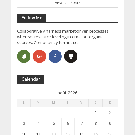
VIEW ALL POSTS
Follow Me
Collaboratively harness market-driven processes
whereas resource-leveling internal or "organic"
sources. Competently formulate.
Calendar
août 2026
L
M
M
J
V
S
D
1
2
3
4
5
6
7
8
9
10
11
12
13
14
15
16