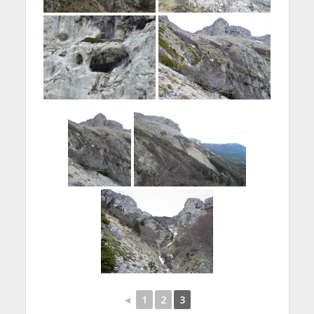
◄
1
2
3