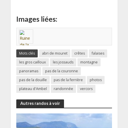
Images liées:
Mots clés
abri de mouret
crêtes
falaises
les gros cailloux
les jossauds
montagne
panoramas
pas de la couronne
pas de la douille
pas de la ferrière
photos
plateau d'Ambel
randonnée
vercors
Autres randos à voir