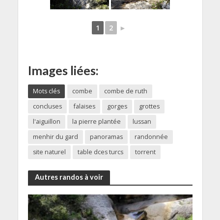
1
2
►
Images liées:
Mots clés
combe
combe de ruth
concluses
falaises
gorges
grottes
l'aiguillon
la pierre plantée
lussan
menhir du gard
panoramas
randonnée
site naturel
table dces turcs
torrent
Autres randos à voir