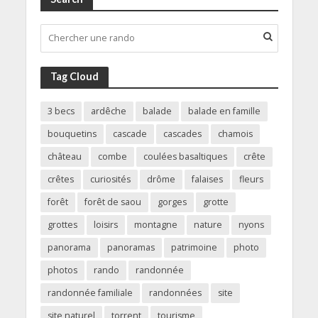
Tag Cloud
3 becs
ardêche
balade
balade en famille
bouquetins
cascade
cascades
chamois
château
combe
coulées basaltiques
crête
crêtes
curiosités
drôme
falaises
fleurs
forêt
forêt de saou
gorges
grotte
grottes
loisirs
montagne
nature
nyons
panorama
panoramas
patrimoine
photo
photos
rando
randonnée
randonnée familiale
randonnées
site
site naturel
torrent
tourisme