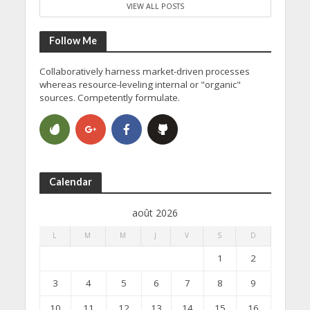
VIEW ALL POSTS
Follow Me
Collaboratively harness market-driven processes
whereas resource-leveling internal or "organic"
sources. Competently formulate.
Calendar
août 2026
L
M
M
J
V
S
D
1
2
3
4
5
6
7
8
9
10
11
12
13
14
15
16