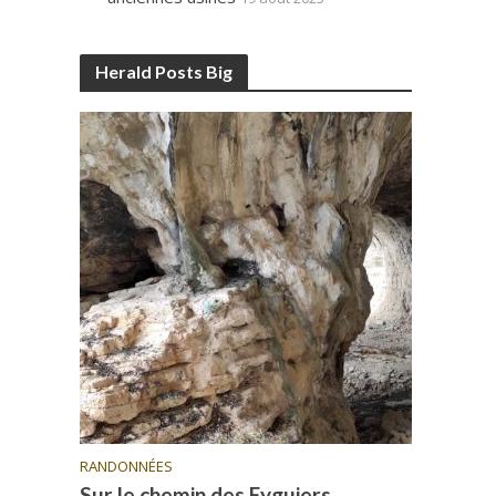
Herald Posts Big
RANDONNÉES
Sur le chemin des Eyguiers