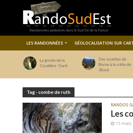
LES RANDONNÉES
GÉOLOCALISATION SUR CAR
Des sucettes de
La grotte de la
Borne à la crête de
Cocalière -Gard
Jiboui
Tag - combe de ruth
RANDOS G
Les c
15 mars