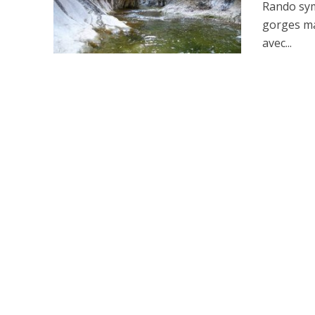
Rando sym
gorges ma
avec...