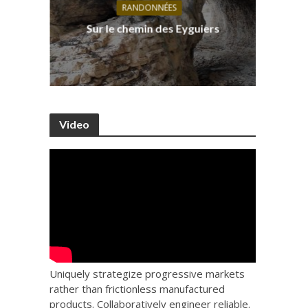
RANDONNÉES
s, ses
D
Sur le chemin des Eyguiers
Ca
Video
Uniquely strategize progressive markets
rather than frictionless manufactured
products. Collaboratively engineer reliable.