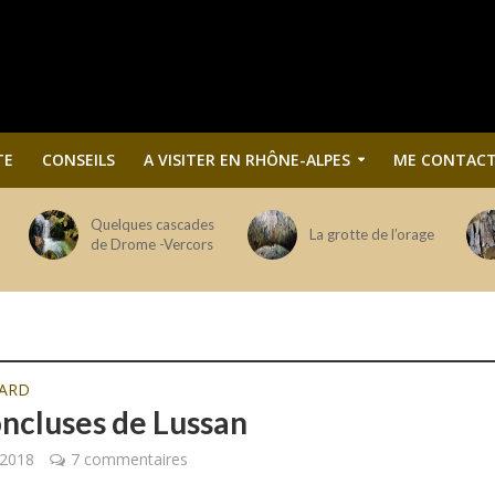
TE
CONSEILS
A VISITER EN RHÔNE-ALPES
ME CONTACT
Quelques cascades
La grotte de l’orage
de Drome -Vercors
ARD
oncluses de Lussan
 2018
7 commentaires