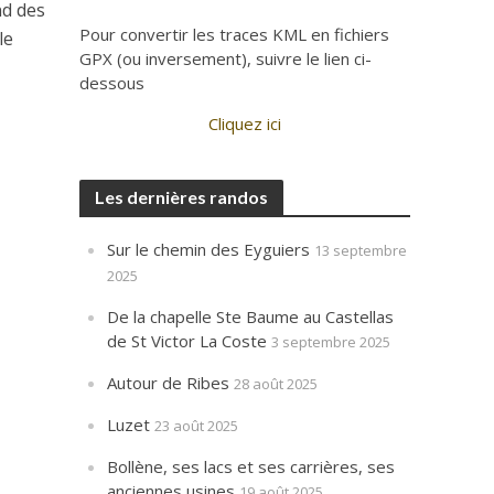
nd des
Pour convertir les traces KML en fichiers
le
GPX (ou inversement), suivre le lien ci-
dessous
Cliquez ici
Les dernières randos
Sur le chemin des Eyguiers
13 septembre
2025
De la chapelle Ste Baume au Castellas
de St Victor La Coste
3 septembre 2025
Autour de Ribes
28 août 2025
Luzet
23 août 2025
Bollène, ses lacs et ses carrières, ses
anciennes usines
19 août 2025