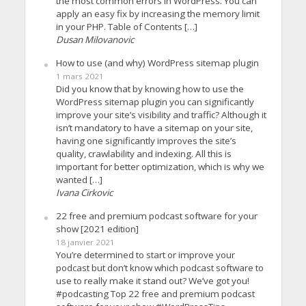
the most common errors in WordPress. You can
apply an easy fix by increasing the memory limit
in your PHP. Table of Contents […]
Dusan Milovanovic
How to use (and why) WordPress sitemap plugin
1 mars 2021
Did you know that by knowing how to use the
WordPress sitemap plugin you can significantly
improve your site’s visibility and traffic? Although it
isn’t mandatory to have a sitemap on your site,
having one significantly improves the site’s
quality, crawlability and indexing. All this is
important for better optimization, which is why we
wanted […]
Ivana Cirkovic
22 free and premium podcast software for your
show [2021 edition]
18 janvier 2021
You’re determined to start or improve your
podcast but don’t know which podcast software to
use to really make it stand out? We’ve got you!
#podcasting Top 22 free and premium podcast