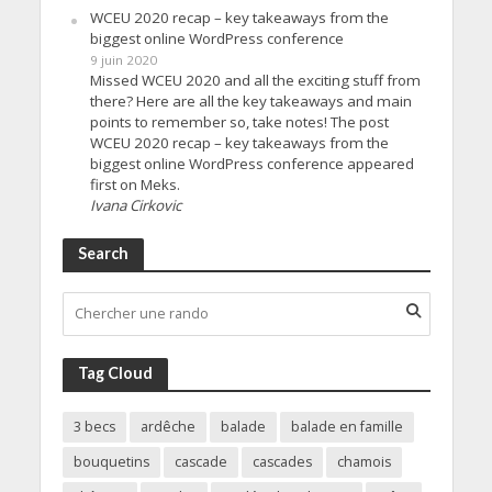
WCEU 2020 recap – key takeaways from the
biggest online WordPress conference
9 juin 2020
Missed WCEU 2020 and all the exciting stuff from
there? Here are all the key takeaways and main
points to remember so, take notes! The post
WCEU 2020 recap – key takeaways from the
biggest online WordPress conference appeared
first on Meks.
Ivana Cirkovic
Search
Tag Cloud
3 becs
ardêche
balade
balade en famille
bouquetins
cascade
cascades
chamois