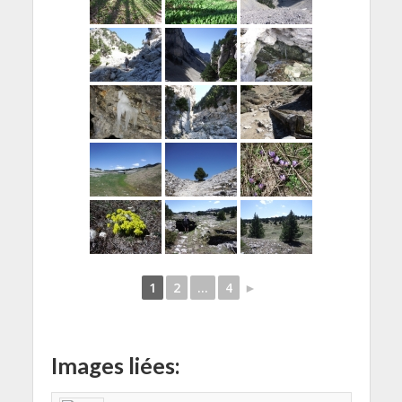
1
2
...
4
►
Images liées: