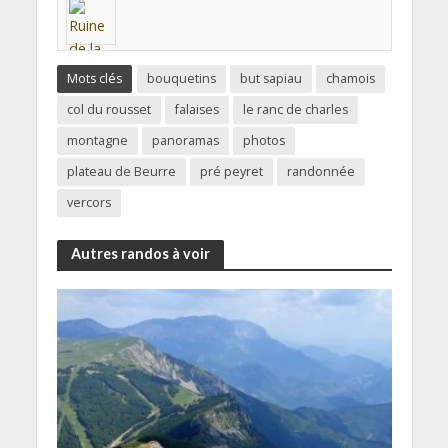
Mots clés
bouquetins
but sapiau
chamois
col du rousset
falaises
le ranc de charles
montagne
panoramas
photos
plateau de Beurre
pré peyret
randonnée
vercors
Autres randos à voir