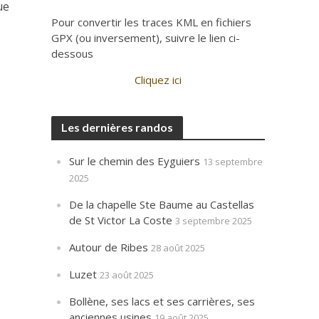
ue
Pour convertir les traces KML en fichiers
GPX (ou inversement), suivre le lien ci-
dessous
Cliquez ici
Les dernières randos
Sur le chemin des Eyguiers
13 septembre
2025
De la chapelle Ste Baume au Castellas
de St Victor La Coste
3 septembre 2025
Autour de Ribes
28 août 2025
Luzet
23 août 2025
Bollène, ses lacs et ses carrières, ses
anciennes usines
19 août 2025