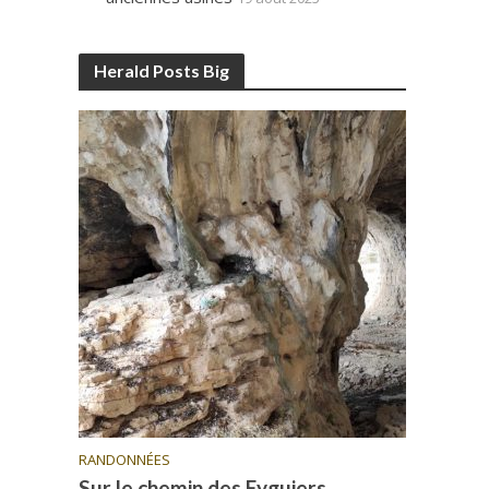
Herald Posts Big
RANDONNÉES
Sur le chemin des Eyguiers