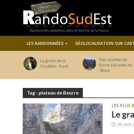
LES RANDONNÉES
GÉOLOCALISATION SUR CAR
Des sucettes de
La grotte de la
Borne à la crête de
Cocalière -Gard
Jiboui
Tag - plateau de Beurre
LES PLUS 
Le gr
30 avril