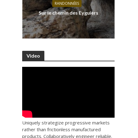
RANDONNÉES
s, ses
D
Sur le chemin des Eyguiers
Ca
Video
Uniquely strategize progressive markets
rather than frictionless manufactured
products. Collaboratively engineer reliable.