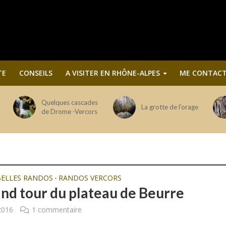
TE
CONSEILS
A VISITER EN RHÔNE-ALPES
ME CONTACT
Quelques cascades
La grotte de l’orage
de Drome -Vercors
BELLES RANDOS
RANDOS VERCORS
•
and tour du plateau de Beurre
 2016
1 commentaire