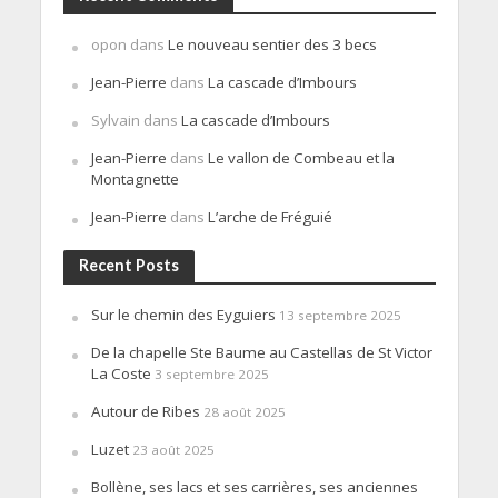
opon
dans
Le nouveau sentier des 3 becs
Jean-Pierre
dans
La cascade d’Imbours
Sylvain
dans
La cascade d’Imbours
Jean-Pierre
dans
Le vallon de Combeau et la
Montagnette
Jean-Pierre
dans
L’arche de Fréguié
Recent Posts
Sur le chemin des Eyguiers
13 septembre 2025
De la chapelle Ste Baume au Castellas de St Victor
La Coste
3 septembre 2025
Autour de Ribes
28 août 2025
Luzet
23 août 2025
Bollène, ses lacs et ses carrières, ses anciennes