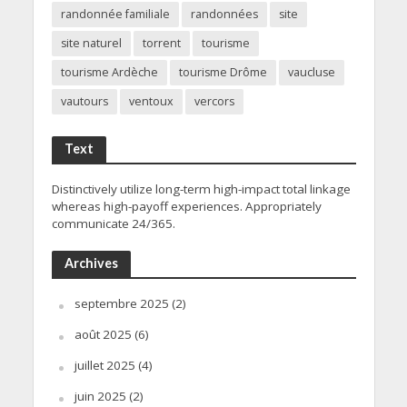
randonnée familiale
randonnées
site
site naturel
torrent
tourisme
tourisme Ardèche
tourisme Drôme
vaucluse
vautours
ventoux
vercors
Text
Distinctively utilize long-term high-impact total linkage
whereas high-payoff experiences. Appropriately
communicate 24/365.
Archives
septembre 2025
(2)
août 2025
(6)
juillet 2025
(4)
juin 2025
(2)