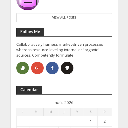
VIEW ALL POSTS
Follow Me
Collaboratively harness market-driven processes
whereas resource-leveling internal or "organic"
sources. Competently formulate.
Calendar
août 2026
L
M
M
J
V
S
D
1
2