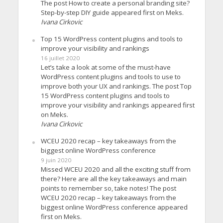
The post How to create a personal branding site?
Step-by-step DIY guide appeared first on Meks.
Ivana Cirkovic
Top 15 WordPress content plugins and tools to
improve your visibility and rankings
16 juillet 2020
Let’s take a look at some of the must-have
WordPress content plugins and tools to use to
improve both your UX and rankings. The post Top
15 WordPress content plugins and tools to
improve your visibility and rankings appeared first
on Meks.
Ivana Cirkovic
WCEU 2020 recap – key takeaways from the
biggest online WordPress conference
9 juin 2020
Missed WCEU 2020 and all the exciting stuff from
there? Here are all the key takeaways and main
points to remember so, take notes! The post
WCEU 2020 recap – key takeaways from the
biggest online WordPress conference appeared
first on Meks.