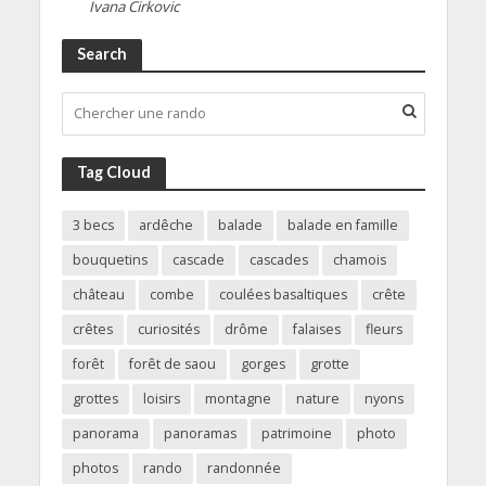
Ivana Cirkovic
Search
Tag Cloud
3 becs
ardêche
balade
balade en famille
bouquetins
cascade
cascades
chamois
château
combe
coulées basaltiques
crête
crêtes
curiosités
drôme
falaises
fleurs
forêt
forêt de saou
gorges
grotte
grottes
loisirs
montagne
nature
nyons
panorama
panoramas
patrimoine
photo
photos
rando
randonnée