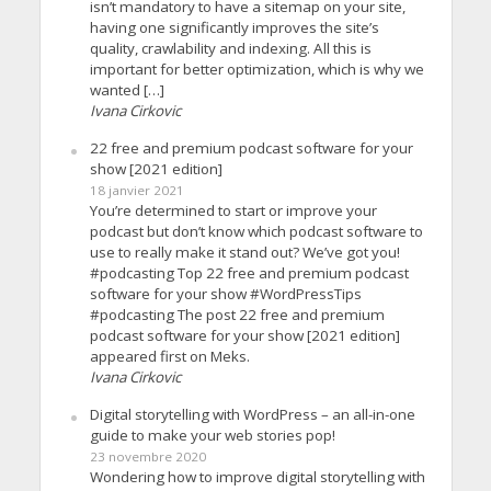
isn’t mandatory to have a sitemap on your site,
having one significantly improves the site’s
quality, crawlability and indexing. All this is
important for better optimization, which is why we
wanted […]
Ivana Cirkovic
22 free and premium podcast software for your
show [2021 edition]
18 janvier 2021
You’re determined to start or improve your
podcast but don’t know which podcast software to
use to really make it stand out? We’ve got you!
#podcasting Top 22 free and premium podcast
software for your show #WordPressTips
#podcasting The post 22 free and premium
podcast software for your show [2021 edition]
appeared first on Meks.
Ivana Cirkovic
Digital storytelling with WordPress – an all-in-one
guide to make your web stories pop!
23 novembre 2020
Wondering how to improve digital storytelling with