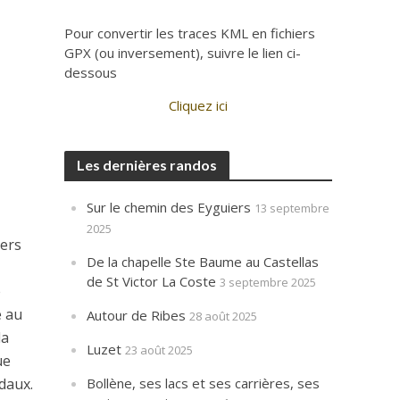
Pour convertir les traces KML en fichiers
GPX (ou inversement), suivre le lien ci-
dessous
Cliquez ici
Les dernières randos
Sur le chemin des Eyguiers
13 septembre
2025
vers
De la chapelle Ste Baume au Castellas
de St Victor La Coste
3 septembre 2025
e
e au
Autour de Ribes
28 août 2025
la
Luzet
23 août 2025
ue
daux.
Bollène, ses lacs et ses carrières, ses