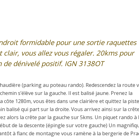
endroit formidable pour une sortie raquettes
st clair, vous allez vous régaler. 20kms pour
de dénivelé positif. IGN 3138OT
a Chaudière (parking au poteau rando). Redescendez la route 
emin s’élève sur la gauche. Il est balisé jaune. Prenez la
a côte 1280m, vous êtes dans une clairière et quittez la pist
n balisé qui part sur la droite. Vous arrivez ainsi sur la crêt
ez alors la crête par la gauche sur 5kms. Un piquet rando à 
début de la descente (épingle sur votre gauche) Un magnifiq
antôt à flanc de montagne vous ramène à la bergerie de Pra