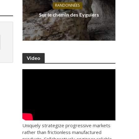
RANDONNÉES
s, ses
D
Sur le chemin des Eyguiers
Ca
Video
Uniquely strategize progressive markets
rather than frictionless manufactured
products. Collaboratively engineer reliable.