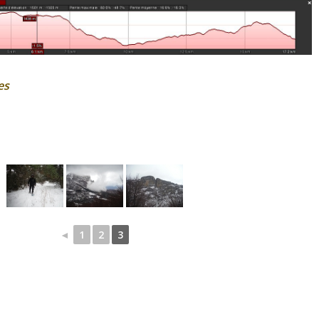
es
◄
1
2
3