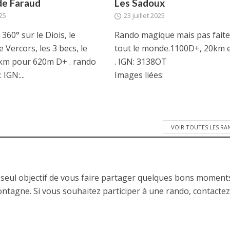
de Faraud
Les Sadoux
25
23 juillet 2025
360° sur le Diois, le
Rando magique mais pas fait
e Vercors, les 3 becs, le
tout le monde.1100D+, 20km 
km pour 620m D+ . rando
. IGN: 3138OT
 IGN:...
Images liées:
VOIR TOUTES LES R
 seul objectif de vous faire partager quelques bons moment
ontagne. Si vous souhaitez participer à une rando, contactez