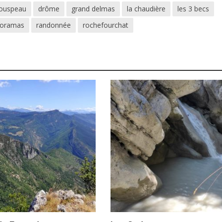
Couspeau
drôme
grand delmas
la chaudière
les 3 becs
oramas
randonnée
rochefourchat