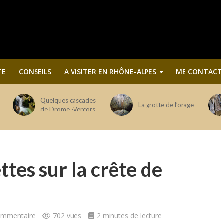
TE
CONSEILS
A VISITER EN RHÔNE-ALPES
ME CONTACT
Quelques cascades
La grotte de l’orage
de Drome -Vercors
tes sur la crête de
commentaire
702 vues
2 minutes de lecture