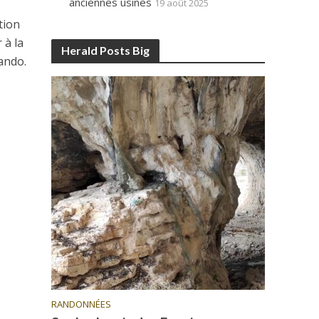
anciennes usines
19 août 2025
tion
 à la
Herald Posts Big
rando.
RANDONNÉES