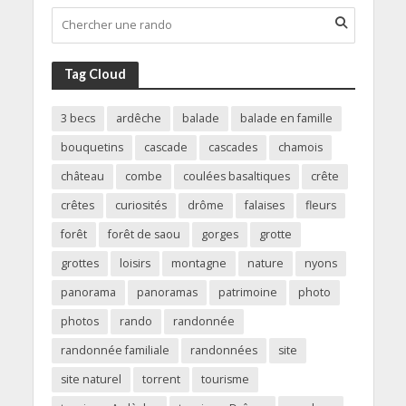
Tag Cloud
3 becs
ardêche
balade
balade en famille
bouquetins
cascade
cascades
chamois
château
combe
coulées basaltiques
crête
crêtes
curiosités
drôme
falaises
fleurs
forêt
forêt de saou
gorges
grotte
grottes
loisirs
montagne
nature
nyons
panorama
panoramas
patrimoine
photo
photos
rando
randonnée
randonnée familiale
randonnées
site
site naturel
torrent
tourisme