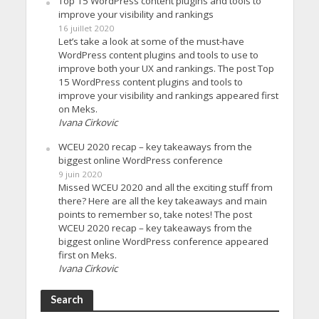
Top 15 WordPress content plugins and tools to
improve your visibility and rankings
16 juillet 2020
Let’s take a look at some of the must-have
WordPress content plugins and tools to use to
improve both your UX and rankings. The post Top
15 WordPress content plugins and tools to
improve your visibility and rankings appeared first
on Meks.
Ivana Cirkovic
WCEU 2020 recap – key takeaways from the
biggest online WordPress conference
9 juin 2020
Missed WCEU 2020 and all the exciting stuff from
there? Here are all the key takeaways and main
points to remember so, take notes! The post
WCEU 2020 recap – key takeaways from the
biggest online WordPress conference appeared
first on Meks.
Ivana Cirkovic
Search