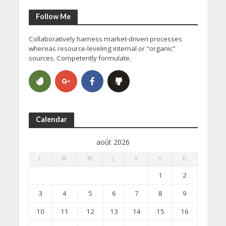
Follow Me
Collaboratively harness market-driven processes
whereas resource-leveling internal or "organic"
sources. Competently formulate.
Calendar
août 2026
L
M
M
J
V
S
D
1
2
3
4
5
6
7
8
9
10
11
12
13
14
15
16