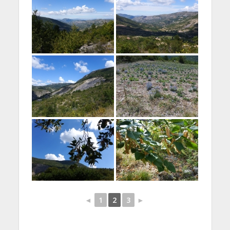
◄
1
2
3
►