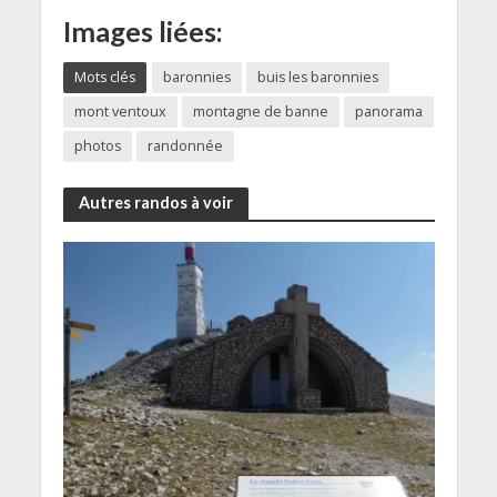
Images liées:
Mots clés
baronnies
buis les baronnies
mont ventoux
montagne de banne
panorama
photos
randonnée
Autres randos à voir