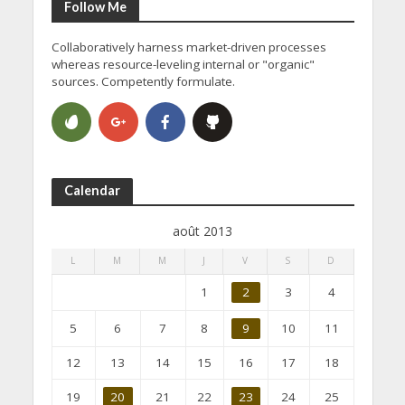
Follow Me
Collaboratively harness market-driven processes
whereas resource-leveling internal or "organic"
sources. Competently formulate.
Calendar
août 2013
L
M
M
J
V
S
D
1
2
3
4
5
6
7
8
9
10
11
12
13
14
15
16
17
18
19
20
21
22
23
24
25