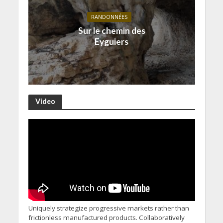
RANDONNÉES
Sur le chemin des
Eyguiers
Video
Uniquely strategize progressive markets rather than
frictionless manufactured products. Collaboratively