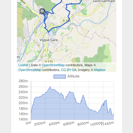
Leaflet
| Data ©
OpenStreetMap
contributors, Maps ©
OpenStreetMap
contributors,
CC-BY-SA
, Imagery ©
Mapbox