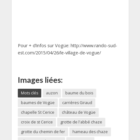
Pour + d’infos sur Vogüe: http://www.rando-sud-
est.com/2015/04/26/le-village-de-vogue/
Images liées:
Mots clés
auzon
baume du bois
baumes de Vogüe
carrières Giraud
chapelle St Cerice
château de Vogüe
croix de st Cerice
grotte de l'abbé chaze
grotte du chemin de fer
hameau des chaze