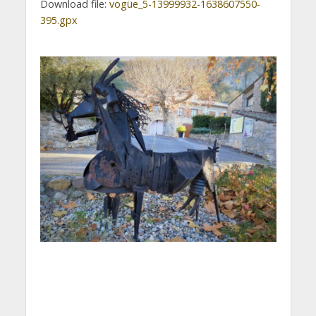
Download file:
vogüe_5-13999932-1638607550-
395.gpx