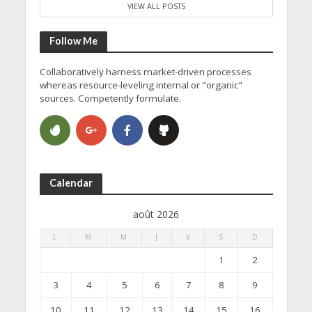
VIEW ALL POSTS
Follow Me
Collaboratively harness market-driven processes
whereas resource-leveling internal or "organic"
sources. Competently formulate.
Calendar
août 2026
L
M
M
J
V
S
D
1
2
3
4
5
6
7
8
9
10
11
12
13
14
15
16