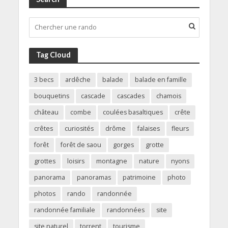
Tag Cloud
3 becs
ardêche
balade
balade en famille
bouquetins
cascade
cascades
chamois
château
combe
coulées basaltiques
crête
crêtes
curiosités
drôme
falaises
fleurs
forêt
forêt de saou
gorges
grotte
grottes
loisirs
montagne
nature
nyons
panorama
panoramas
patrimoine
photo
photos
rando
randonnée
randonnée familiale
randonnées
site
site naturel
torrent
tourisme