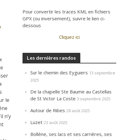
Pour convertir les traces KML en fichiers
GPX (ou inversement), suivre le lien ci-
m
dessous
Cliquez ici
Les dernières randos
x
le
Sur le chemin des Eyguiers
13 septembre
sser
2025
a
s
De la chapelle Ste Baume au Castellas
de St Victor La Coste
3 septembre 2025
ur le
hêne
Autour de Ribes
28 août 2025
l n’y
Luzet
23 août 2025
nt
Bollène, ses lacs et ses carrières, ses