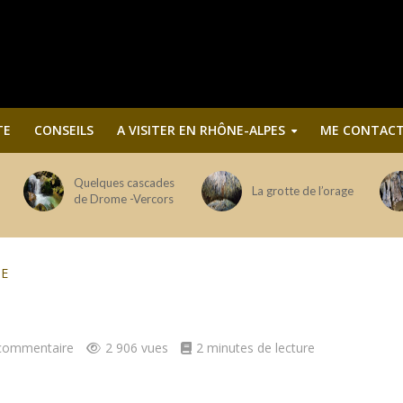
TE
CONSEILS
A VISITER EN RHÔNE-ALPES
ME CONTACT
Quelques cascades
La grotte de l’orage
de Drome -Vercors
HE
 commentaire
2 906 vues
2 minutes de lecture