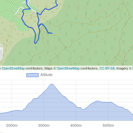
 ©
OpenStreetMap
contributors, Maps ©
OpenStreetMap
contributors,
CC-BY-SA
, Imagery ©