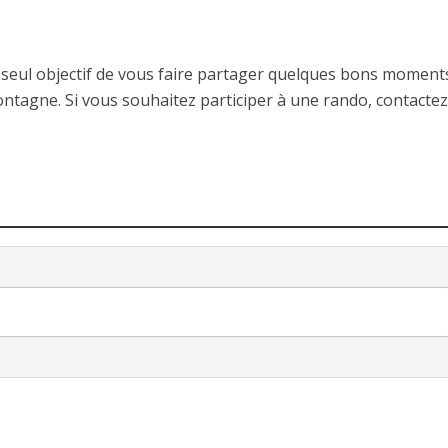
RANDONNÉES
ANDONNÉES
Bollène, ses lacs et ses carrière
Luzet
anciennes usines
 seul objectif de vous faire partager quelques bons moment
ontagne. Si vous souhaitez participer à une rando, contactez