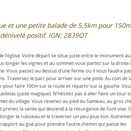
ue et une petite balade de 5,5km pour 150
dénivelé positif. IGN: 2839OT
e l’église. Votre départ se situe juste entre le monument au
ous longer les vignes et au sommet vous partez sur la droite 
ine. Vous passez au dessus d’une ferme ou il vous faudra pa
ns. Traversez le parc pour arriver sur une piste. Au coin de l
e pour faire 100m sur la route et repartir sur la gauche. Vou
astelas (juste magique). N’hésitez pas à aller faire un tour s
et du village. Vous revenez au pied du hameau, au gros c
 prenez la sente qui descend à la résurgence de Font vive. S’i
longer le ruisseau et le traverser un peu plus loin. Autreme
 rapport au gué pour prendre l’autre chemin qui passe les