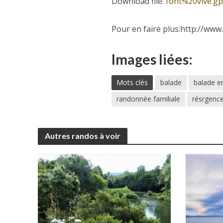
Download file:
font%20vive.g
Pour en faire plus:http://www
Images liées:
Mots clés
balade
balade en
randonnée familiale
résrgence
Autres randos à voir