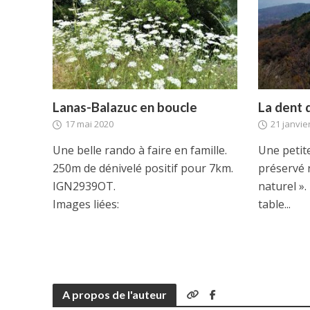
Lanas-Balazuc en boucle
La dent 
17 mai 2020
21 janvie
Une belle rando à faire en famille.
Une petit
250m de dénivelé positif pour 7km.
préservé 
IGN2939OT.
naturel »
Images liées:
table...
A propos de l'auteur