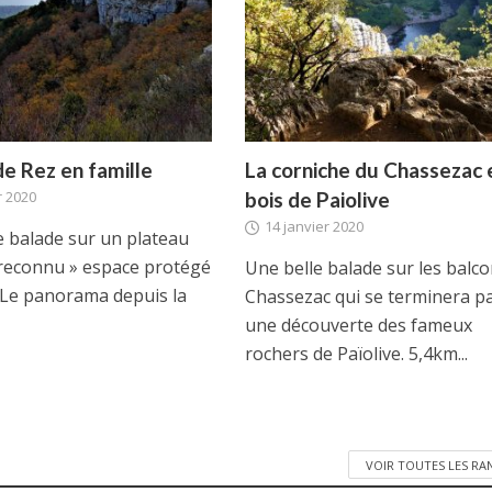
de Rez en famille
La corniche du Chassezac e
r 2020
bois de Paiolive
14 janvier 2020
e balade sur un plateau
reconnu » espace protégé
Une belle balade sur les balc
. Le panorama depuis la
Chassezac qui se terminera p
une découverte des fameux
rochers de Païolive. 5,4km...
VOIR TOUTES LES R