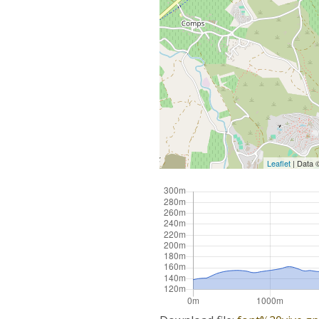
Leaflet
| Data