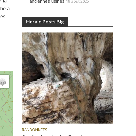
 la
anciennes usines
19 août 2025
che à
es.
Herald Posts Big
RANDONNÉES