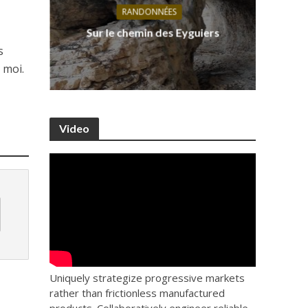
RANDONNÉES
s, ses
D
Sur le chemin des Eyguiers
Ca
s
 moi.
Video
Uniquely strategize progressive markets
rather than frictionless manufactured
products. Collaboratively engineer reliable.