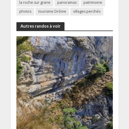
la roche sur grane
panoramas
patrimoine
photos
tourisme Drôme
villages perchés
Autres randos à voir