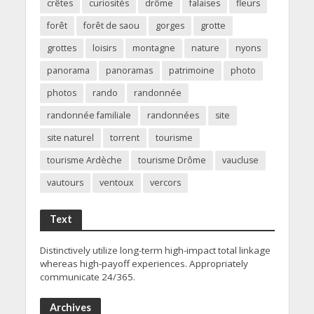
crêtes
curiosités
drôme
falaises
fleurs
forêt
forêt de saou
gorges
grotte
grottes
loisirs
montagne
nature
nyons
panorama
panoramas
patrimoine
photo
photos
rando
randonnée
randonnée familiale
randonnées
site
site naturel
torrent
tourisme
tourisme Ardèche
tourisme Drôme
vaucluse
vautours
ventoux
vercors
Text
Distinctively utilize long-term high-impact total linkage
whereas high-payoff experiences. Appropriately
communicate 24/365.
Archives