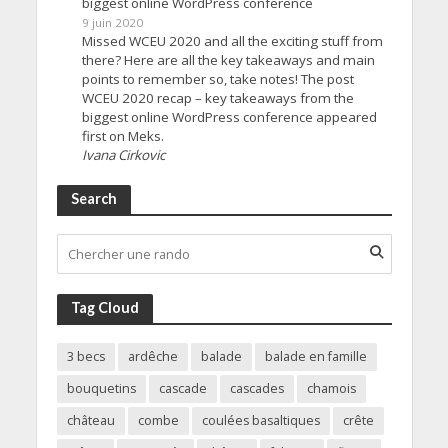
biggest online WordPress conference
9 juin 2020
Missed WCEU 2020 and all the exciting stuff from
there? Here are all the key takeaways and main
points to remember so, take notes! The post
WCEU 2020 recap – key takeaways from the
biggest online WordPress conference appeared
first on Meks.
Ivana Cirkovic
Search
Tag Cloud
3 becs
ardêche
balade
balade en famille
bouquetins
cascade
cascades
chamois
château
combe
coulées basaltiques
crête