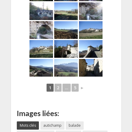
1
2
...
5
►
Images liées:
Mots clés
autichamp
balade