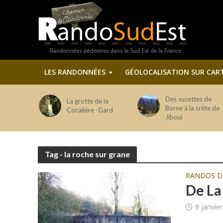
LES RANDONNÉES
GÉOLOCALISATION SUR CAR
Des sucettes de
La grotte de la
Borne à la crête de
Cocalière -Gard
Jiboui
Tag - la roche sur grane
RANDOS 
De La
8 janvie