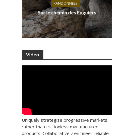
RANDONNÉES
s, ses
D
Sur le chemin des Eyguiers
Ca
Video
Uniquely strategize progressive markets
rather than frictionless manufactured
products. Collaboratively engineer reliable.