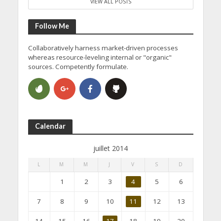
VIEW ALL POSTS
Follow Me
Collaboratively harness market-driven processes
whereas resource-leveling internal or "organic"
sources. Competently formulate.
Calendar
juillet 2014
L
M
M
J
V
S
D
1
2
3
4
5
6
7
8
9
10
11
12
13
14
15
16
17
18
19
20