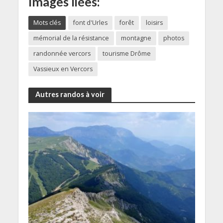
Images liées:
Mots clés
font d'Urles
forêt
loisirs
mémorial de la résistance
montagne
photos
randonnée vercors
tourisme Drôme
Vassieux en Vercors
Autres randos à voir