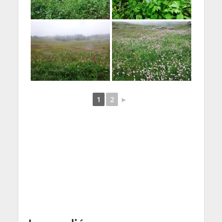
1
2
►