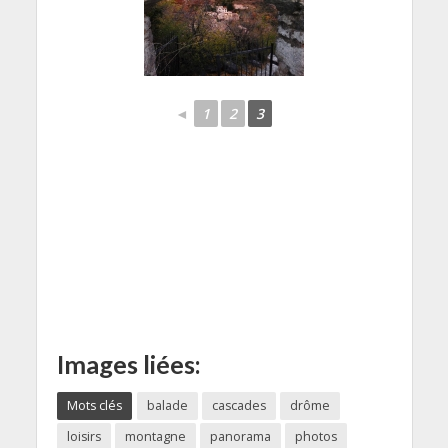
◄
1
2
3
Images liées:
Mots clés
balade
cascades
drôme
loisirs
montagne
panorama
photos