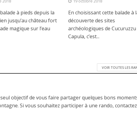
e 2018
19 octobre 2018
RANDONNÉES
ANDONNÉES
Bollène, ses lacs et ses carrière
balade à pieds depuis la
En choisissant cette balade à l
Luzet
anciennes usines
ien jusqu’au château fort
découverte des sites
lade magique sur l’eau
archéologiques de Cucuruzzu 
Capula, c’est...
VOIR TOUTES LES R
 seul objectif de vous faire partager quelques bons moment
ontagne. Si vous souhaitez participer à une rando, contactez