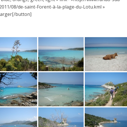
011/08/de-saint-Forent-à-la-plage-du-Lotu.kml »
harger[/button]