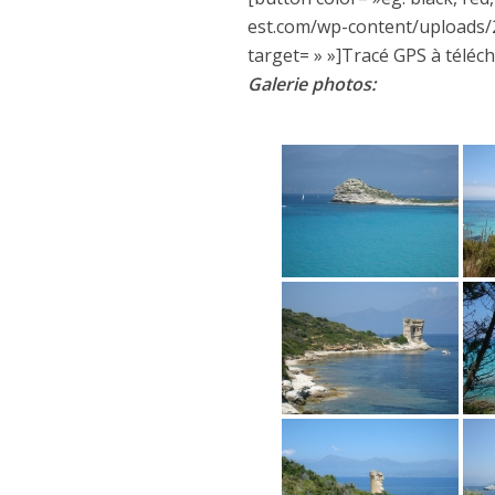
est.com/wp-content/uploads/2
target= » »]Tracé GPS à téléc
Galerie photos: