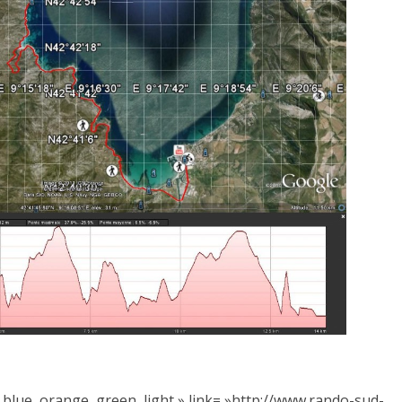
, blue, orange, green, light » link= »http://www.rando-sud-