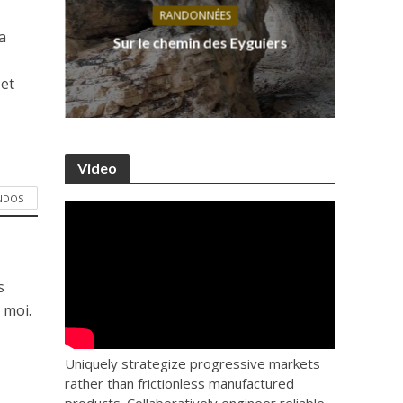
RANDONNÉES
s, ses
D
a
Sur le chemin des Eyguiers
Ca
et
Video
ANDOS
s
 moi.
Uniquely strategize progressive markets
rather than frictionless manufactured
products. Collaboratively engineer reliable.