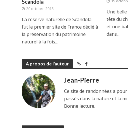
Scandola
19 octobr
R
20 octobre 2018
Une belle 
tête du ch
La réserve naturelle de Scandola
et une ba
fut le premier site de France dédié à
dans...
la préservation du patrimoine
naturel à la fois...
A propos de l'auteur
Jean-Pierre
Ce site de randonnées a pour
passés dans la nature et la m
Bonne lecture.