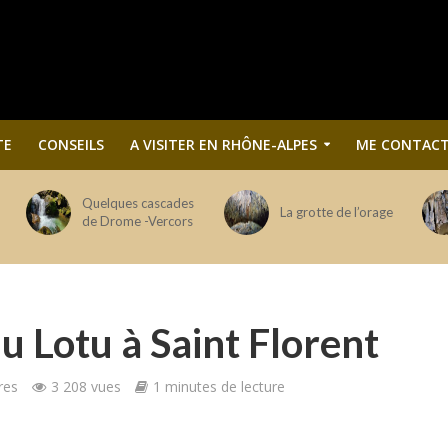
TE
CONSEILS
A VISITER EN RHÔNE-ALPES
ME CONTACT
Quelques cascades
La grotte de l’orage
de Drome -Vercors
du Lotu à Saint Florent
res
3 208 vues
1 minutes de lecture