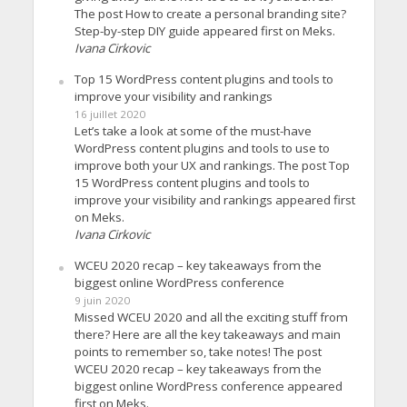
The post How to create a personal branding site?
Step-by-step DIY guide appeared first on Meks.
Ivana Cirkovic
Top 15 WordPress content plugins and tools to
improve your visibility and rankings
16 juillet 2020
Let’s take a look at some of the must-have
WordPress content plugins and tools to use to
improve both your UX and rankings. The post Top
15 WordPress content plugins and tools to
improve your visibility and rankings appeared first
on Meks.
Ivana Cirkovic
WCEU 2020 recap – key takeaways from the
biggest online WordPress conference
9 juin 2020
Missed WCEU 2020 and all the exciting stuff from
there? Here are all the key takeaways and main
points to remember so, take notes! The post
WCEU 2020 recap – key takeaways from the
biggest online WordPress conference appeared
first on Meks.