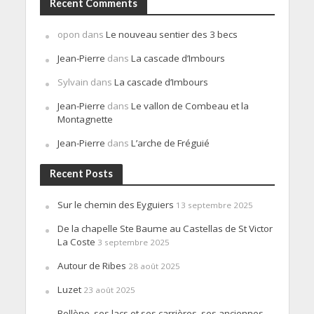
Recent Comments
opon
dans
Le nouveau sentier des 3 becs
Jean-Pierre
dans
La cascade d’Imbours
Sylvain
dans
La cascade d’Imbours
Jean-Pierre
dans
Le vallon de Combeau et la
Montagnette
Jean-Pierre
dans
L’arche de Fréguié
Recent Posts
Sur le chemin des Eyguiers
13 septembre 2025
De la chapelle Ste Baume au Castellas de St Victor
La Coste
3 septembre 2025
Autour de Ribes
28 août 2025
Luzet
23 août 2025
Bollène, ses lacs et ses carrières, ses anciennes