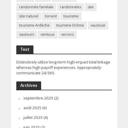
randonnée familiale
randonnées
site
site naturel
torrent
tourisme
tourisme Ardèche
tourisme Drôme
vaucluse
vautours
ventoux
vercors
Text
Distinctively utilize long-term high-impact total linkage
whereas high-payoff experiences. Appropriately
communicate 24/365.
Archives
septembre 2025
(2)
août 2025
(6)
juillet 2025
(4)
juin 2025
(2)