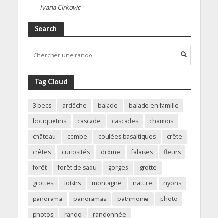
Ivana Cirkovic
Search
Tag Cloud
3 becs
ardêche
balade
balade en famille
bouquetins
cascade
cascades
chamois
château
combe
coulées basaltiques
crête
crêtes
curiosités
drôme
falaises
fleurs
forêt
forêt de saou
gorges
grotte
grottes
loisirs
montagne
nature
nyons
panorama
panoramas
patrimoine
photo
photos
rando
randonnée