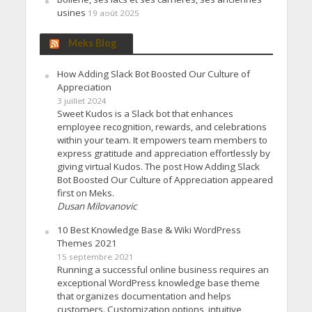
usines
19 août 2025
Meks Blog
How Adding Slack Bot Boosted Our Culture of
Appreciation
3 juillet 2024
Sweet Kudos is a Slack bot that enhances
employee recognition, rewards, and celebrations
within your team. It empowers team members to
express gratitude and appreciation effortlessly by
giving virtual Kudos. The post How Adding Slack
Bot Boosted Our Culture of Appreciation appeared
first on Meks.
Dusan Milovanovic
10 Best Knowledge Base & Wiki WordPress
Themes 2021
15 septembre 2021
Running a successful online business requires an
exceptional WordPress knowledge base theme
that organizes documentation and helps
customers. Customization options, intuitive