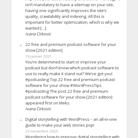
isn’t mandatory to have a sitemap on your site,
having one significantly improves the site’s
quality, crawlability and indexing. All this is
important for better optimization, which is why we
wanted […]
Ivana Cirkovic
22 free and premium podcast software for your
show [2021 edition]
18 janvier 2021
You’re determined to start or improve your
podcast but don’t know which podcast software to
use to really make it stand out? We’ve got you!
#podcasting Top 22 free and premium podcast
software for your show #WordPressTips
#podcasting The post 22 free and premium
podcast software for your show [2021 edition]
appeared first on Meks.
Ivana Cirkovic
Digital storytelling with WordPress – an all-in-one
guide to make your web stories pop!
23 novembre 2020
Wondering how to improve digital storytelling with