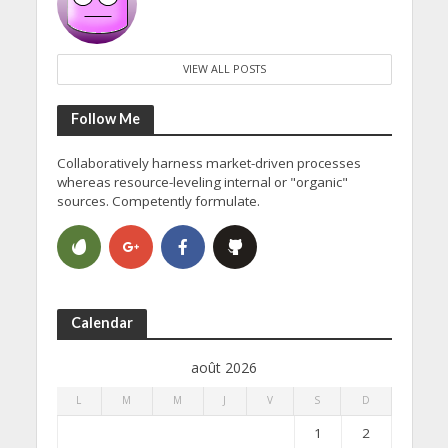
VIEW ALL POSTS
Follow Me
Collaboratively harness market-driven processes
whereas resource-leveling internal or "organic"
sources. Competently formulate.
Calendar
août 2026
L
M
M
J
V
S
D
1
2