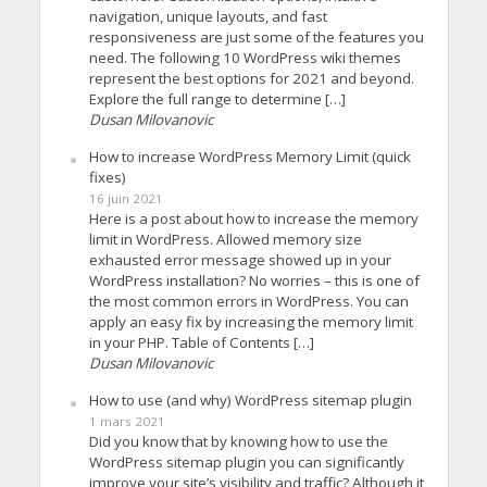
navigation, unique layouts, and fast
responsiveness are just some of the features you
need. The following 10 WordPress wiki themes
represent the best options for 2021 and beyond.
Explore the full range to determine […]
Dusan Milovanovic
How to increase WordPress Memory Limit (quick
fixes)
16 juin 2021
Here is a post about how to increase the memory
limit in WordPress. Allowed memory size
exhausted error message showed up in your
WordPress installation? No worries – this is one of
the most common errors in WordPress. You can
apply an easy fix by increasing the memory limit
in your PHP. Table of Contents […]
Dusan Milovanovic
How to use (and why) WordPress sitemap plugin
1 mars 2021
Did you know that by knowing how to use the
WordPress sitemap plugin you can significantly
improve your site’s visibility and traffic? Although it