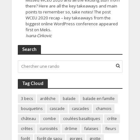
there? Here are all the key takeaways and main
points to remember so, take notes! The post
WCEU 2020 recap – key takeaways from the
biggest online WordPress conference appeared
first on Meks.
Ivana Cirkovic
Search
Tag Cloud
3 becs
ardêche
balade
balade en famille
bouquetins
cascade
cascades
chamois
château
combe
coulées basaltiques
crête
crêtes
curiosités
drôme
falaises
fleurs
forêt
forêt de saou
gorges
grotte