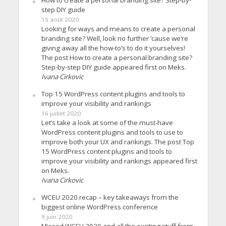
step DIY guide
15 août 2020
Looking for ways and means to create a personal
branding site? Well, look no further ’cause we’re
giving away all the how-to’s to do it yourselves!
The post How to create a personal branding site?
Step-by-step DIY guide appeared first on Meks.
Ivana Cirkovic
Top 15 WordPress content plugins and tools to
improve your visibility and rankings
16 juillet 2020
Let’s take a look at some of the must-have
WordPress content plugins and tools to use to
improve both your UX and rankings. The post Top
15 WordPress content plugins and tools to
improve your visibility and rankings appeared first
on Meks.
Ivana Cirkovic
WCEU 2020 recap – key takeaways from the
biggest online WordPress conference
9 juin 2020
Missed WCEU 2020 and all the exciting stuff from