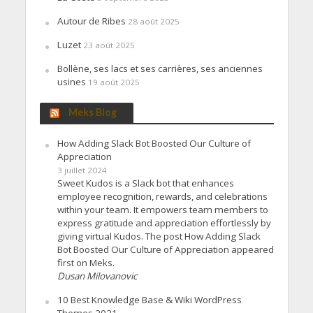
Autour de Ribes
28 août 2025
Luzet
23 août 2025
Bollène, ses lacs et ses carrières, ses anciennes
usines
19 août 2025
Meks Blog
How Adding Slack Bot Boosted Our Culture of
Appreciation
3 juillet 2024
Sweet Kudos is a Slack bot that enhances
employee recognition, rewards, and celebrations
within your team. It empowers team members to
express gratitude and appreciation effortlessly by
giving virtual Kudos. The post How Adding Slack
Bot Boosted Our Culture of Appreciation appeared
first on Meks.
Dusan Milovanovic
10 Best Knowledge Base & Wiki WordPress
Themes 2021