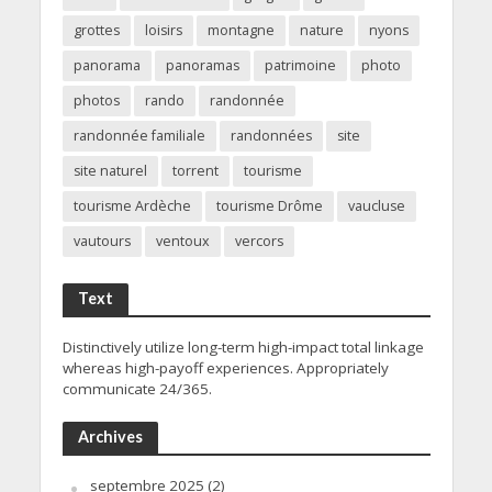
grottes
loisirs
montagne
nature
nyons
panorama
panoramas
patrimoine
photo
photos
rando
randonnée
randonnée familiale
randonnées
site
site naturel
torrent
tourisme
tourisme Ardèche
tourisme Drôme
vaucluse
vautours
ventoux
vercors
Text
Distinctively utilize long-term high-impact total linkage
whereas high-payoff experiences. Appropriately
communicate 24/365.
Archives
septembre 2025
(2)