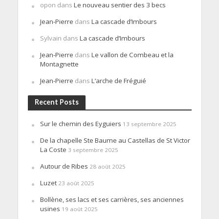
opon
dans
Le nouveau sentier des 3 becs
Jean-Pierre
dans
La cascade d’Imbours
Sylvain
dans
La cascade d’Imbours
Jean-Pierre
dans
Le vallon de Combeau et la
Montagnette
Jean-Pierre
dans
L’arche de Fréguié
Recent Posts
Sur le chemin des Eyguiers
13 septembre 2025
De la chapelle Ste Baume au Castellas de St Victor
La Coste
3 septembre 2025
Autour de Ribes
28 août 2025
Luzet
23 août 2025
Bollène, ses lacs et ses carrières, ses anciennes
usines
19 août 2025