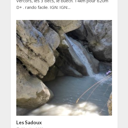
Vercors, les 3 becs, le buech. 14km pour 620m
D+ . rando facile. IGN: IGN:...
Les Sadoux