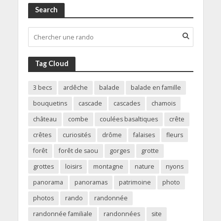
Search
Tag Cloud
3 becs
ardêche
balade
balade en famille
bouquetins
cascade
cascades
chamois
château
combe
coulées basaltiques
crête
crêtes
curiosités
drôme
falaises
fleurs
forêt
forêt de saou
gorges
grotte
grottes
loisirs
montagne
nature
nyons
panorama
panoramas
patrimoine
photo
photos
rando
randonnée
randonnée familiale
randonnées
site