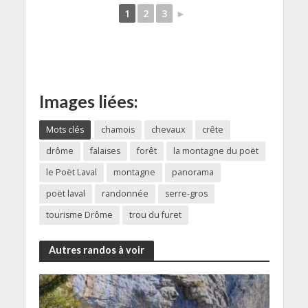
1
2
3
►
Images liées:
Mots clés
chamois
chevaux
crête
drôme
falaises
forêt
la montagne du poët
le Poët Laval
montagne
panorama
poët laval
randonnée
serre-gros
tourisme Drôme
trou du furet
Autres randos à voir