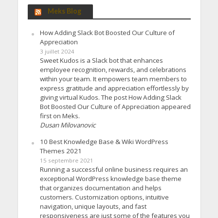
Meks Blog
How Adding Slack Bot Boosted Our Culture of
Appreciation
3 juillet 2024
Sweet Kudos is a Slack bot that enhances
employee recognition, rewards, and celebrations
within your team. It empowers team members to
express gratitude and appreciation effortlessly by
giving virtual Kudos. The post How Adding Slack
Bot Boosted Our Culture of Appreciation appeared
first on Meks.
Dusan Milovanovic
10 Best Knowledge Base & Wiki WordPress
Themes 2021
15 septembre 2021
Running a successful online business requires an
exceptional WordPress knowledge base theme
that organizes documentation and helps
customers. Customization options, intuitive
navigation, unique layouts, and fast
responsiveness are just some of the features you