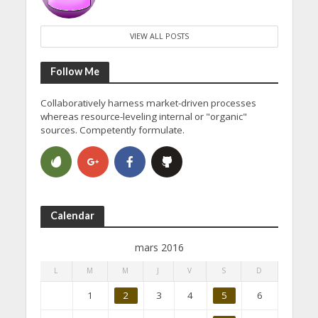
VIEW ALL POSTS
Follow Me
Collaboratively harness market-driven processes
whereas resource-leveling internal or "organic"
sources. Competently formulate.
Calendar
mars 2016
L
M
M
J
V
S
D
1
2
3
4
5
6