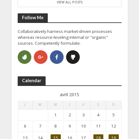
VIEW ALL POSTS
Follow Me
Collaboratively harness market-driven processes
whereas resource-leveling internal or "organic"
sources. Competently formulate.
Calendar
avril 2015
L
M
M
J
V
S
D
1
2
3
4
5
6
7
8
9
10
11
12
13
14
15
16
17
18
19