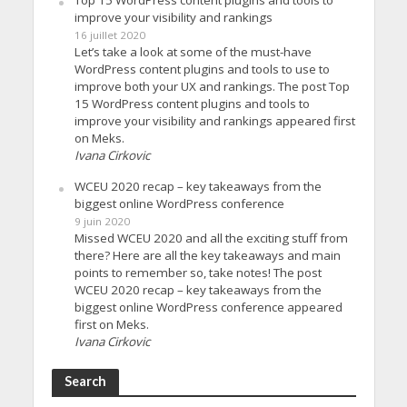
Top 15 WordPress content plugins and tools to
improve your visibility and rankings
16 juillet 2020
Let’s take a look at some of the must-have
WordPress content plugins and tools to use to
improve both your UX and rankings. The post Top
15 WordPress content plugins and tools to
improve your visibility and rankings appeared first
on Meks.
Ivana Cirkovic
WCEU 2020 recap – key takeaways from the
biggest online WordPress conference
9 juin 2020
Missed WCEU 2020 and all the exciting stuff from
there? Here are all the key takeaways and main
points to remember so, take notes! The post
WCEU 2020 recap – key takeaways from the
biggest online WordPress conference appeared
first on Meks.
Ivana Cirkovic
Search