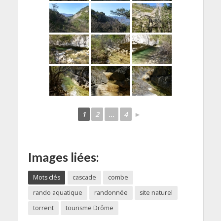
1
2
...
4
►
Images liées:
Mots clés
cascade
combe
rando aquatique
randonnée
site naturel
torrent
tourisme Drôme