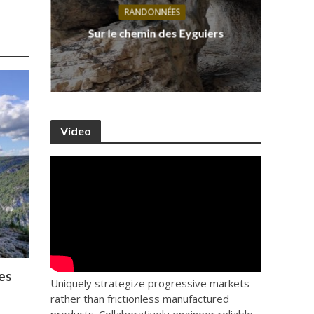
RANDONNÉES
s, ses
D
Sur le chemin des Eyguiers
Ca
Video
es
Uniquely strategize progressive markets
rather than frictionless manufactured
products. Collaboratively engineer reliable.