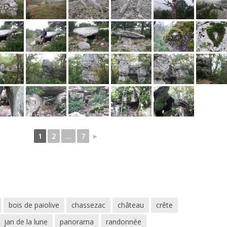
1
2
...
7
►
bois de paiolive
chassezac
château
crête
jan de la lune
panorama
randonnée