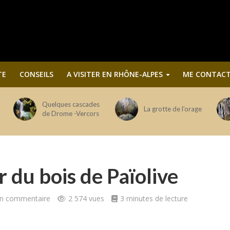
TE
CONSEILS
A VISITER EN RHÔNE-ALPES
ME CONTACT
Quelques cascades
La grotte de l’orage
de Drome -Vercors
r du bois de Païolive
un commentaire
2 574 vues
3 minutes de lecture