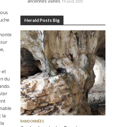
anciennes usines
19 août 2025
Vous
auche
Herald Posts Big
emonte
 sur
ne,
 et
on du
ando.
ster
ent
rnable
 la
RANDONNÉES
la