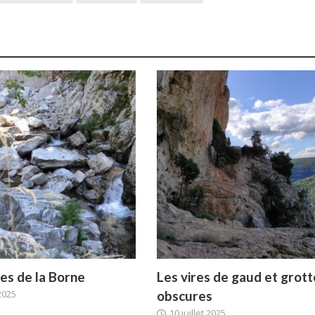
RANDONNÉES
ANDONNÉES
Bollène, ses lacs et ses carrière
Luzet
anciennes usines
es de la Borne
Les vires de gaud et grott
 2025
obscures
10 juillet 2025