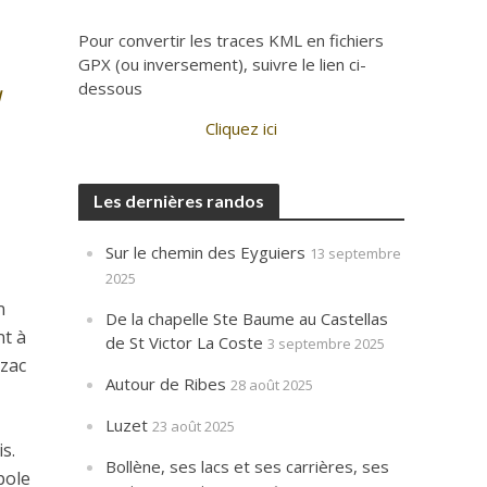
Pour convertir les traces KML en fichiers
GPX (ou inversement), suivre le lien ci-
u
dessous
Cliquez ici
Les dernières randos
Sur le chemin des Eyguiers
13 septembre
2025
n
De la chapelle Ste Baume au Castellas
nt à
de St Victor La Coste
3 septembre 2025
ezac
Autour de Ribes
28 août 2025
Luzet
23 août 2025
s.
Bollène, ses lacs et ses carrières, ses
pole