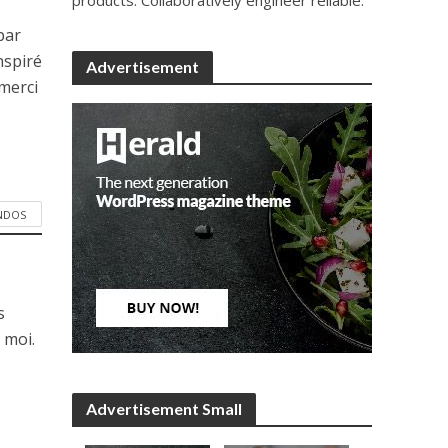
par
nspiré
Advertisement
 merci
ANDOS
s
 moi.
Advertisement Small