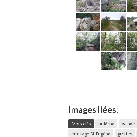
Images liées:
Mots clés
ardêche
balade
ermitage St Eugène
grottes