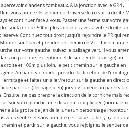
percevoir d’anciens tombeaux. A la jonction avec le GR4 ,
km, vous prenez le sentier qui traverse le ru sur la droite. 
 pays et continuer face à vous. Passer une ferme sur votre g
dre sur la droite. 500m plus loin vous avez à votre droite un
réservé. Continuez tout droit jusqu’à rejoindre le PR qui r
. Monter sur 2km et prendre un chemin de VTT bien marqué
fourche sur votre gauche, suivez le balisage vert. Il vous amè
 dans un parcours exceptionnel (le sentier de la vierge) au
a droite et 100m plus loin, le petit chemin sur la gauche en
Eugène. Au panneau rando, prendre la dircetion de l’ermitage
 l’ermitage et faites un aller/retour sur la gauche en directi
nifique parcours(fléchage bleu)qui vous amène au panneau r
s. Ensuite, ne pas prendre la direction de la corniche mais re
alaise. Sur votre gauche, une descente compliquée (normalem
mène à la grotte de Jan de la lune (un personnage incontou
ous vous sentez et sans prendre de risque….allez-y, ça en vaut
hemin et partir sur la gauche, vous rejoignez le sentier de 