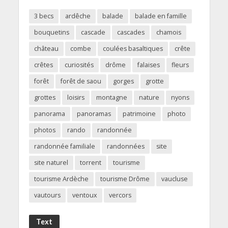
3 becs
ardêche
balade
balade en famille
bouquetins
cascade
cascades
chamois
château
combe
coulées basaltiques
crête
crêtes
curiosités
drôme
falaises
fleurs
forêt
forêt de saou
gorges
grotte
grottes
loisirs
montagne
nature
nyons
panorama
panoramas
patrimoine
photo
photos
rando
randonnée
randonnée familiale
randonnées
site
site naturel
torrent
tourisme
tourisme Ardèche
tourisme Drôme
vaucluse
vautours
ventoux
vercors
Text