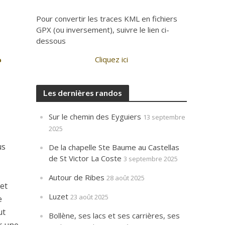
Pour convertir les traces KML en fichiers
GPX (ou inversement), suivre le lien ci-
dessous
e
Cliquez ici
Les dernières randos
Sur le chemin des Eyguiers
13 septembre
2025
us
De la chapelle Ste Baume au Castellas
de St Victor La Coste
3 septembre 2025
Autour de Ribes
28 août 2025
 et
Luzet
23 août 2025
e
ut
Bollène, ses lacs et ses carrières, ses