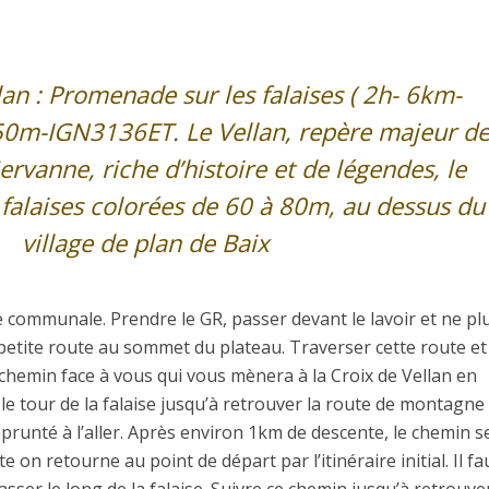
lan : Promenade sur les falaises ( 2h- 6km-
350m-IGN3136ET. Le Vellan, repère majeur d
Gervanne, riche d’histoire et de légendes, le
 falaises colorées de 60 à 80m, au dessus du
village de plan de Baix
le communale. Prendre le GR, passer devant le lavoir et ne pl
 petite route au sommet du plateau. Traverser cette route et
 chemin face à vous qui vous mènera à la Croix de Vellan en
 le tour de la falaise jusqu’à retrouver la route de montagne
runté à l’aller. Après environ 1km de descente, le chemin s
e on retourne au point de départ par l’itinéraire initial. Il fa