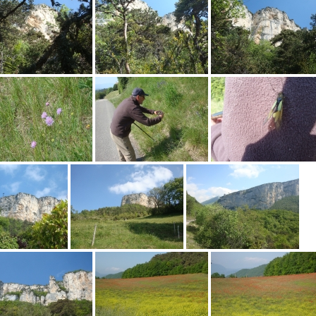
RANDONNÉES
ANDONNÉES
Bollène, ses lacs et ses carrière
Luzet
anciennes usines