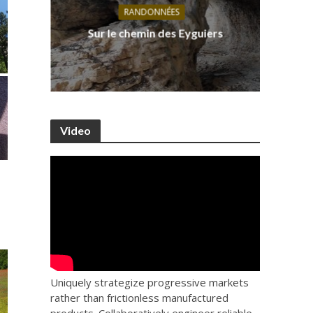
RANDONNÉES
s, ses
D
Sur le chemin des Eyguiers
Ca
Video
Uniquely strategize progressive markets
rather than frictionless manufactured
products. Collaboratively engineer reliable.