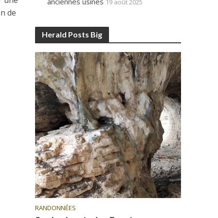
er une
anciennes usines
19 août 2025
an de
Herald Posts Big
RANDONNÉES