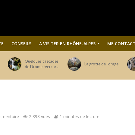
TE
CONSEILS
A VISITER EN RHÔNE-ALPES
ME CONTACT
Quelques cascades
La grotte de l’orage
de Drome -Vercors
mmentaire
2 398 vues
1 minutes de lecture