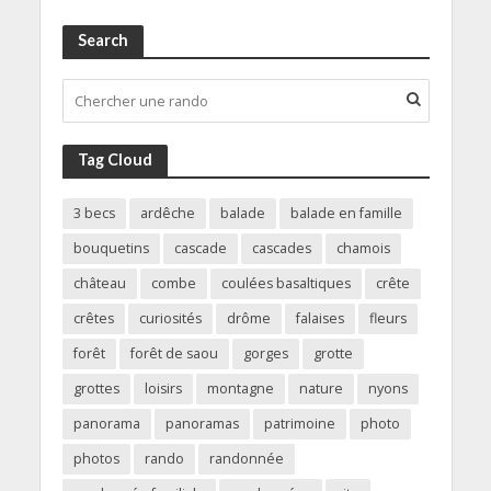
Search
Tag Cloud
3 becs
ardêche
balade
balade en famille
bouquetins
cascade
cascades
chamois
château
combe
coulées basaltiques
crête
crêtes
curiosités
drôme
falaises
fleurs
forêt
forêt de saou
gorges
grotte
grottes
loisirs
montagne
nature
nyons
panorama
panoramas
patrimoine
photo
photos
rando
randonnée