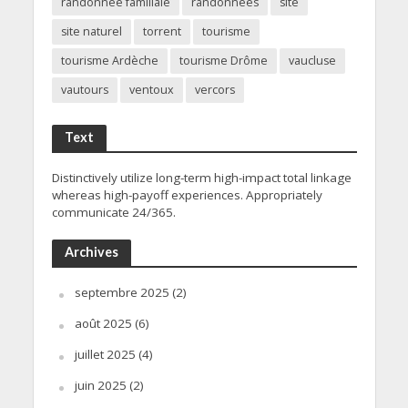
randonnée familiale
randonnées
site
site naturel
torrent
tourisme
tourisme Ardèche
tourisme Drôme
vaucluse
vautours
ventoux
vercors
Text
Distinctively utilize long-term high-impact total linkage
whereas high-payoff experiences. Appropriately
communicate 24/365.
Archives
septembre 2025
(2)
août 2025
(6)
juillet 2025
(4)
juin 2025
(2)