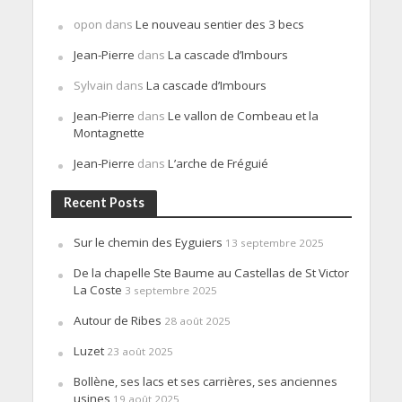
opon
dans
Le nouveau sentier des 3 becs
Jean-Pierre
dans
La cascade d’Imbours
Sylvain
dans
La cascade d’Imbours
Jean-Pierre
dans
Le vallon de Combeau et la
Montagnette
Jean-Pierre
dans
L’arche de Fréguié
Recent Posts
Sur le chemin des Eyguiers
13 septembre 2025
De la chapelle Ste Baume au Castellas de St Victor
La Coste
3 septembre 2025
Autour de Ribes
28 août 2025
Luzet
23 août 2025
Bollène, ses lacs et ses carrières, ses anciennes
usines
19 août 2025