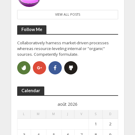
VIEW ALL POSTS
Follow Me
Collaboratively harness market-driven processes
whereas resource-leveling internal or "organic"
sources. Competently formulate.
Calendar
août 2026
L
M
M
J
V
S
D
1
2
3
4
5
6
7
8
9