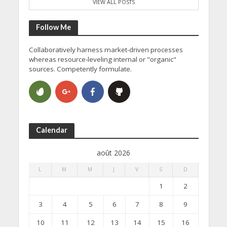
VIEW ALL POSTS
Follow Me
Collaboratively harness market-driven processes
whereas resource-leveling internal or "organic"
sources. Competently formulate.
Calendar
août 2026
L
M
M
J
V
S
D
1
2
3
4
5
6
7
8
9
10
11
12
13
14
15
16