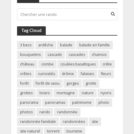
Tag Cloud
3 becs
ardêche
balade
balade en famille
bouquetins
cascade
cascades
chamois
château
combe
coulées basaltiques
crête
crêtes
curiosités
drôme
falaises
fleurs
forêt
forêt de saou
gorges
grotte
grottes
loisirs
montagne
nature
nyons
panorama
panoramas
patrimoine
photo
photos
rando
randonnée
randonnée familiale
randonnées
site
site naturel
torrent
tourisme