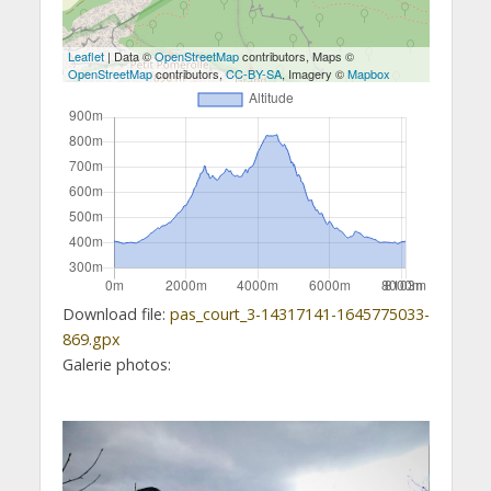
Leaflet
| Data ©
OpenStreetMap
contributors, Maps ©
OpenStreetMap
contributors,
CC-BY-SA
, Imagery ©
Mapbox
Download file:
pas_court_3-14317141-1645775033-
869.gpx
Galerie photos: