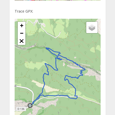
Trace GPX:
+
−