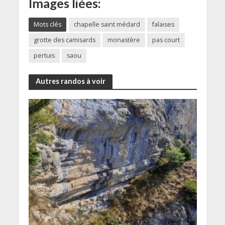
Images liées:
Mots clés
chapelle saint médard
falaises
grotte des camisards
monastère
pas court
pertuis
saou
Autres randos à voir