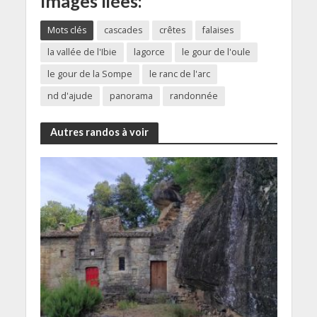
Images liées:
Mots clés
cascades
crêtes
falaises
la vallée de l'Ibie
lagorce
le gour de l'oule
le gour de la Sompe
le ranc de l'arc
nd d'ajude
panorama
randonnée
Autres randos à voir