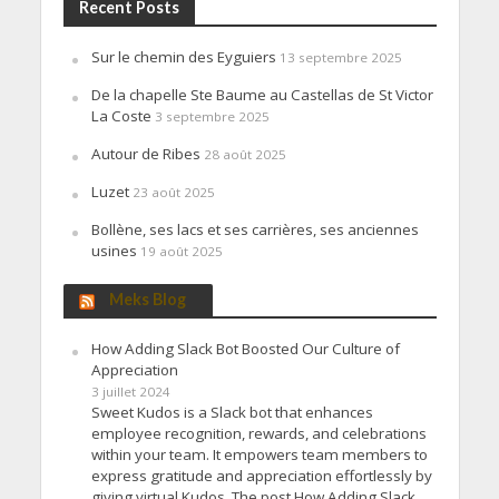
Recent Posts
Sur le chemin des Eyguiers
13 septembre 2025
De la chapelle Ste Baume au Castellas de St Victor
La Coste
3 septembre 2025
Autour de Ribes
28 août 2025
Luzet
23 août 2025
Bollène, ses lacs et ses carrières, ses anciennes
usines
19 août 2025
Meks Blog
How Adding Slack Bot Boosted Our Culture of
Appreciation
3 juillet 2024
Sweet Kudos is a Slack bot that enhances
employee recognition, rewards, and celebrations
within your team. It empowers team members to
express gratitude and appreciation effortlessly by
giving virtual Kudos. The post How Adding Slack