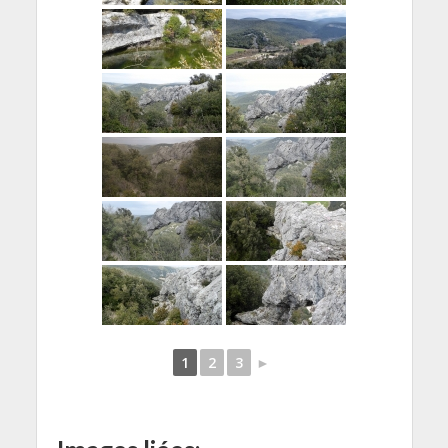
1
2
3
►