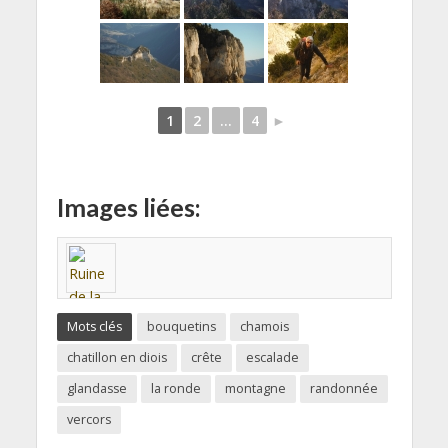
1
2
...
4
►
Images liées:
Mots clés
bouquetins
chamois
chatillon en diois
crête
escalade
glandasse
la ronde
montagne
randonnée
vercors