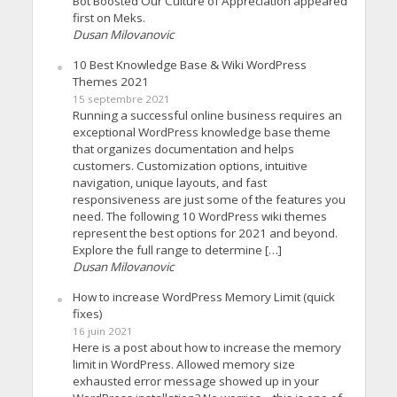
Bot Boosted Our Culture of Appreciation appeared
first on Meks.
Dusan Milovanovic
10 Best Knowledge Base & Wiki WordPress
Themes 2021
15 septembre 2021
Running a successful online business requires an
exceptional WordPress knowledge base theme
that organizes documentation and helps
customers. Customization options, intuitive
navigation, unique layouts, and fast
responsiveness are just some of the features you
need. The following 10 WordPress wiki themes
represent the best options for 2021 and beyond.
Explore the full range to determine […]
Dusan Milovanovic
How to increase WordPress Memory Limit (quick
fixes)
16 juin 2021
Here is a post about how to increase the memory
limit in WordPress. Allowed memory size
exhausted error message showed up in your