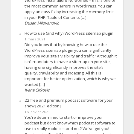
WordPress installation? No worries – this is one of
the most common errors in WordPress. You can
apply an easy fix by increasing the memory limit
in your PHP. Table of Contents […]
Dusan Milovanovic
How to use (and why) WordPress sitemap plugin
1 mars 2021
Did you know that by knowing how to use the
WordPress sitemap plugin you can significantly
improve your site’s visibility and traffic? Although it
isn’t mandatory to have a sitemap on your site,
having one significantly improves the site’s
quality, crawlability and indexing. All this is
important for better optimization, which is why we
wanted […]
Ivana Cirkovic
22 free and premium podcast software for your
show [2021 edition]
18 janvier 2021
You’re determined to start or improve your
podcast but don’t know which podcast software to
use to really make it stand out? We’ve got you!