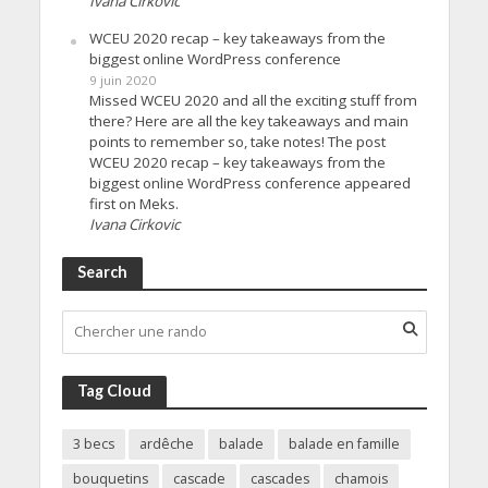
Ivana Cirkovic
WCEU 2020 recap – key takeaways from the
biggest online WordPress conference
9 juin 2020
Missed WCEU 2020 and all the exciting stuff from
there? Here are all the key takeaways and main
points to remember so, take notes! The post
WCEU 2020 recap – key takeaways from the
biggest online WordPress conference appeared
first on Meks.
Ivana Cirkovic
Search
Tag Cloud
3 becs
ardêche
balade
balade en famille
bouquetins
cascade
cascades
chamois