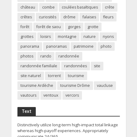
château
combe
coulées basaltiques
crête
crêtes
curiosités
drôme
falaises
fleurs
forêt
forêt de saou
gorges
grotte
grottes
loisirs
montagne
nature
nyons
panorama
panoramas
patrimoine
photo
photos
rando
randonnée
randonnée familiale
randonnées
site
site naturel
torrent
tourisme
tourisme Ardèche
tourisme Drôme
vaucluse
vautours
ventoux
vercors
Text
Distinctively utilize long-term high-impact total linkage
whereas high-payoff experiences. Appropriately
communicate 24/365.