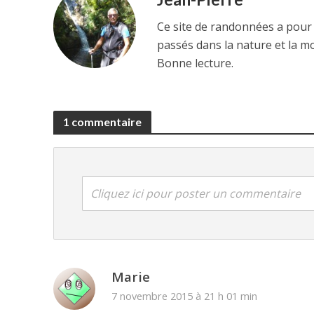
R
Ce site de randonnées a pour
passés dans la nature et la m
Bonne lecture.
1 commentaire
Cliquez ici pour poster un commentaire
Marie
7 novembre 2015 à 21 h 01 min