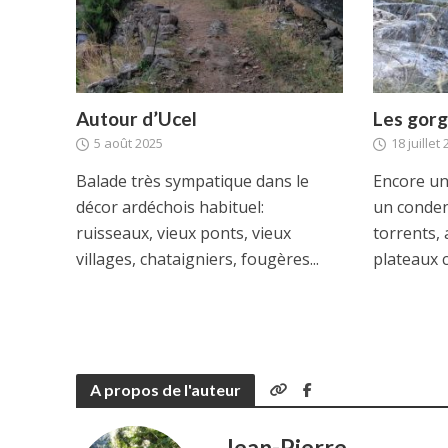
Autour d’Ucel
Les gorg
5 août 2025
18 juillet
Balade très sympatique dans le
Encore un
décor ardéchois habituel:
un conden
ruisseaux, vieux ponts, vieux
torrents,
villages, chataigniers, fougères...
plateaux c
A propos de l'auteur
Jean-Pierre