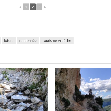
◄
1
2
3
►
loisirs
randonnée
tourisme Ardèche