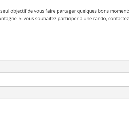
RANDONNÉES
ANDONNÉES
Bollène, ses lacs et ses carrière
 seul objectif de vous faire partager quelques bons moment
Luzet
anciennes usines
ontagne. Si vous souhaitez participer à une rando, contactez