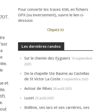
Pour convertir les traces KML en fichiers
GPX (ou inversement), suivre le lien ci-
37OT.
dessous
Cliquez ici
dre
’est
Les dernières randos
la
de
Sur le chemin des Eyguiers
13 septembre
lée.
2025
le
De la chapelle Ste Baume au Castellas
e
de St Victor La Coste
3 septembre 2025
ue et
Autour de Ribes
28 août 2025
te.
f).
Luzet
23 août 2025
e.
Bollène, ses lacs et ses carrières, ses
tout