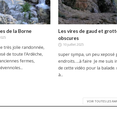
es de la Borne
Les vires de gaud et grott
 2025
obscures
10 juillet 2025
e très jolie randonnée,
sé de toute l’Ardèche,
super sympa, un peu xeposé 
 anciennes fermes,
endroits…..à faire Je me suis i
évennoles...
de cette vidéo pour la balade.
à...
VOIR TOUTES LES R