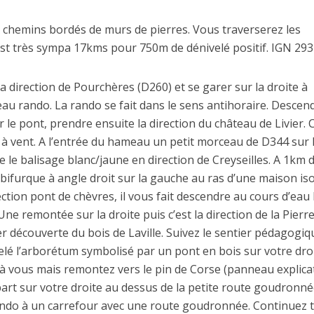
 chemins bordés de murs de pierres. Vous traverserez les
est très sympa 17kms pour 750m de dénivelé positif. IGN 29
la direction de Pourchères (D260) et se garer sur la droite à
eau rando. La rando se fait dans le sens antihoraire. Descen
 le pont, prendre ensuite la direction du château de Livier. C
n à vent. A l’entrée du hameau un petit morceau de D344 sur 
 le balisage blanc/jaune en direction de Creyseilles. A 1km 
bifurque à angle droit sur la gauche au ras d’une maison iso
ection pont de chèvres, il vous fait descendre au cours d’eau 
e remontée sur la droite puis c’est la direction de la Pierr
r découverte du bois de Laville. Suivez le sentier pédagogiq
elé l’arborétum symbolisé par un pont en bois sur votre droi
 à vous mais remontez vers le pin de Corse (panneau explicati
part sur votre droite au dessus de la petite route goudronné
ndo à un carrefour avec une route goudronnée. Continuez 