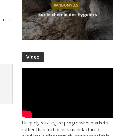
RANDONNÉES
s, ses
D
s
Sur le chemin des Eyguiers
Ca
 moi.
Video
Uniquely strategize progressive markets
rather than frictionless manufactured
products. Collaboratively engineer reliable.