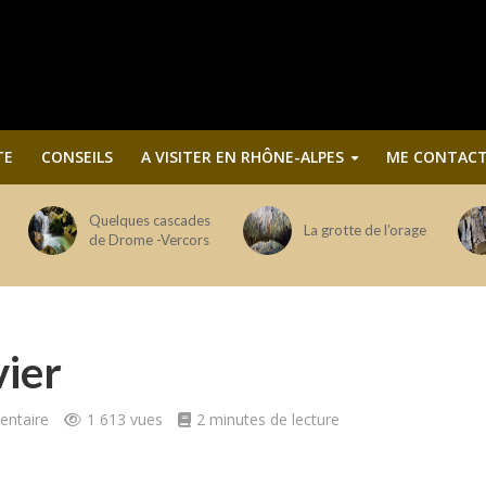
TE
CONSEILS
A VISITER EN RHÔNE-ALPES
ME CONTACT
Quelques cascades
La grotte de l’orage
de Drome -Vercors
vier
ntaire
1 613 vues
2 minutes de lecture