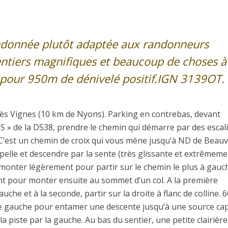
ndonnée plutôt adaptée aux randonneurs
entiers magnifiques et beaucoup de choses à
pour 950m de dénivelé positif.IGN 3139OT.
lès Vignes (10 km de Nyons). Parking en contrebas, devant
« S » de la D538, prendre le chemin qui démarre par des escal
 C’est un chemin de croix qui vous mène jusqu’à ND de Beauv
apelle et descendre par la sente (très glissante et extrêmem
emonter légèrement pour partir sur le chemin le plus à gauc
nt pour monter ensuite au sommet d’un col. A la première
uche et à la seconde, partir sur la droite à flanc de colline.
e de gauche pour entamer une descente jusqu’à une source ca
la piste par la gauche. Au bas du sentier, une petite clairière