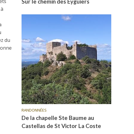
ets
Sur le chemin des Eyguiers
 à
a
u
ez du
 Bonne
RANDONNÉES
De la chapelle Ste Baume au
Castellas de St Victor La Coste