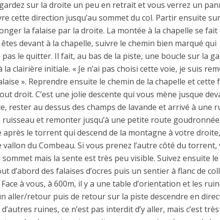
gardez sur la droite un peu en retrait et vous verrez un pa
ivre cette direction jusqu’au sommet du col. Partir ensuite sur
nger la falaise par la droite. La montée à la chapelle se fait
 êtes devant à la chapelle, suivre le chemin bien marqué qui
as le quitter. Il fait, au bas de la piste, une boucle sur la g
la clairière initiale. « Je n’ai pas choisi cette voie, je suis re
alaise ». Reprendre ensuite le chemin de la chapelle et cette 
out droit. C’est une jolie descente qui vous mène jusque dev
ite, rester au dessus des champs de lavande et arrivé à une r
e ruisseau et remonter jusqu’à une petite route goudronnée
e après le torrent qui descend de la montagne à votre droite
e vallon du Combeau. Si vous prenez l’autre côté du torrent,
sommet mais la sente est très peu visible. Suivez ensuite le
ut d’abord des falaises d’ocres puis un sentier à flanc de col
Face à vous, à 600m, il y a une table d’orientation et les rui
un aller/retour puis de retour sur la piste descendre en direc
’autres ruines, ce n’est pas interdit d’y aller, mais c’est très