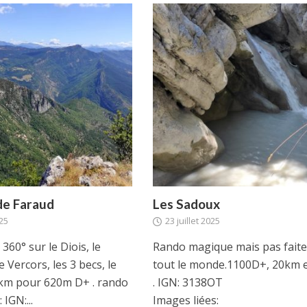
RANDONNÉES
ANDONNÉES
Bollène, ses lacs et ses carrière
Luzet
anciennes usines
de Faraud
Les Sadoux
25
23 juillet 2025
360° sur le Diois, le
Rando magique mais pas fait
e Vercors, les 3 becs, le
tout le monde.1100D+, 20km 
km pour 620m D+ . rando
. IGN: 3138OT
 IGN:...
Images liées: