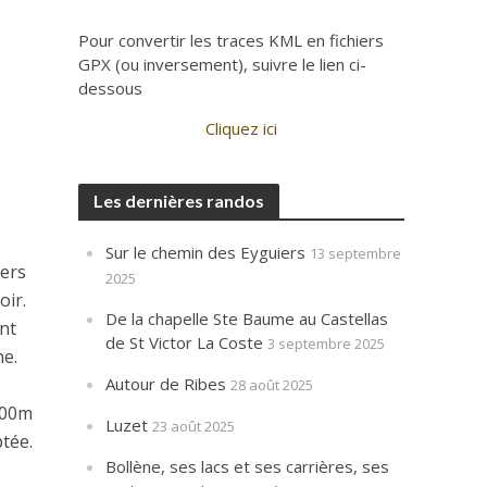
Pour convertir les traces KML en fichiers
GPX (ou inversement), suivre le lien ci-
dessous
Cliquez ici
Les dernières randos
Sur le chemin des Eyguiers
13 septembre
iers
2025
oir.
De la chapelle Ste Baume au Castellas
ent
de St Victor La Coste
3 septembre 2025
he.
Autour de Ribes
28 août 2025
 600m
Luzet
23 août 2025
ptée.
Bollène, ses lacs et ses carrières, ses