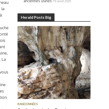
anciennes usines
19 août 2025
nneau
 la
 à
Herald Posts Big
auche
monté
fois
ant
uine,
. La
,
 vous
line
nes
tion
RANDONNÉES