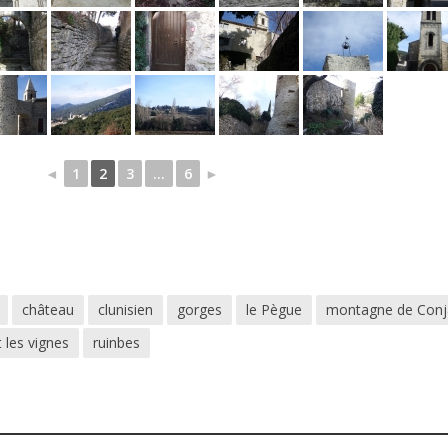
◄
1
2
3
...
6
►
château
clunisien
gorges
le Pègue
montagne de Con
 les vignes
ruinbes