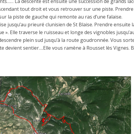
nts…… La descente est ensuite une succession de grands lac
cendant tout droit et vous retrouver sur une piste. Prendre
sur la piste de gauche qui remonte au ras d’une falaise.
se jusqu’au prieuré clunisien de St Blaise. Prendre ensuite l
ue ». Elle traverse le ruisseau et longe des vignobles jusqu’a
redescendre plein sud jusqu’à la route goudronnée. Vous sort
oute devient sentier….Elle vous ramène à Rousset lès Vignes.