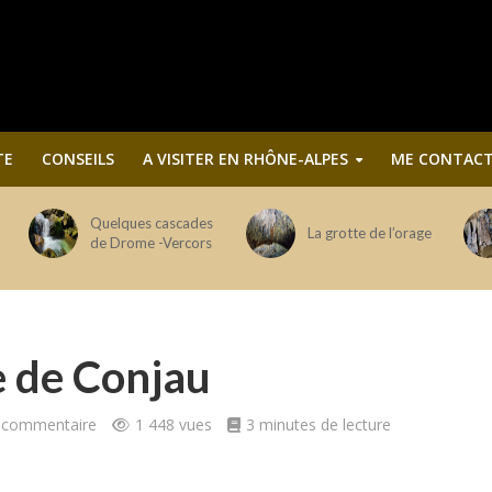
TE
CONSEILS
A VISITER EN RHÔNE-ALPES
ME CONTACT
Quelques cascades
La grotte de l’orage
de Drome -Vercors
 de Conjau
n commentaire
1 448 vues
3 minutes de lecture