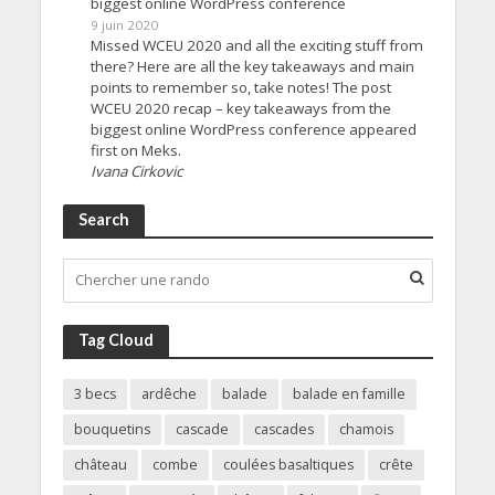
biggest online WordPress conference
9 juin 2020
Missed WCEU 2020 and all the exciting stuff from
there? Here are all the key takeaways and main
points to remember so, take notes! The post
WCEU 2020 recap – key takeaways from the
biggest online WordPress conference appeared
first on Meks.
Ivana Cirkovic
Search
Tag Cloud
3 becs
ardêche
balade
balade en famille
bouquetins
cascade
cascades
chamois
château
combe
coulées basaltiques
crête