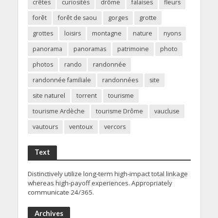
crêtes
curiosités
drôme
falaises
fleurs
forêt
forêt de saou
gorges
grotte
grottes
loisirs
montagne
nature
nyons
panorama
panoramas
patrimoine
photo
photos
rando
randonnée
randonnée familiale
randonnées
site
site naturel
torrent
tourisme
tourisme Ardèche
tourisme Drôme
vaucluse
vautours
ventoux
vercors
Text
Distinctively utilize long-term high-impact total linkage
whereas high-payoff experiences. Appropriately
communicate 24/365.
Archives