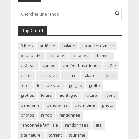
Tag Cloud
3 becs
ardêche
balade
balade en famille
bouquetins
cascade
cascades
chamois
château
combe
coulées basaltiques
crête
crêtes
curiosités
drôme
falaises
fleurs
forêt
forêt de saou
gorges
grotte
grottes
loisirs
montagne
nature
nyons
panorama
panoramas
patrimoine
photo
photos
rando
randonnée
randonnée familiale
randonnées
site
site naturel
torrent
tourisme