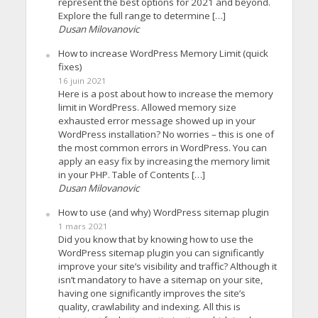
represent the best options for 2021 and beyond.
Explore the full range to determine […]
Dusan Milovanovic
How to increase WordPress Memory Limit (quick
fixes)
16 juin 2021
Here is a post about how to increase the memory
limit in WordPress. Allowed memory size
exhausted error message showed up in your
WordPress installation? No worries – this is one of
the most common errors in WordPress. You can
apply an easy fix by increasing the memory limit
in your PHP. Table of Contents […]
Dusan Milovanovic
How to use (and why) WordPress sitemap plugin
1 mars 2021
Did you know that by knowing how to use the
WordPress sitemap plugin you can significantly
improve your site’s visibility and traffic? Although it
isn’t mandatory to have a sitemap on your site,
having one significantly improves the site’s
quality, crawlability and indexing. All this is