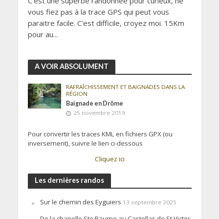
C’est une superbe randonnée pour curieux, ne
vous fiez pas à la trace GPS qui peut vous
paraitre facile. C’est difficile, croyez moi. 15Km
pour au...
A VOIR ABSOLUMENT
RAFRAÎCHISSEMENT ET BAIGNADES DANS LA
RÉGION
Baignade en Drôme
25 novembre 2019
Pour convertir les traces KML en fichiers GPX (ou
inversement), suivre le lien ci-dessous
Cliquez ici
Les dernières randos
Sur le chemin des Eyguiers
13 septembre 2025
De la chapelle Ste Baume au Castellas de St Victor