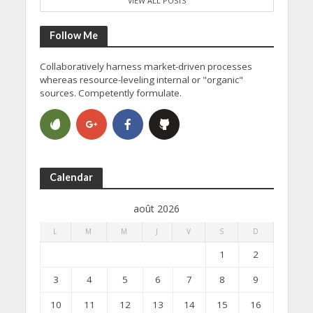
VIEW ALL POSTS
Follow Me
Collaboratively harness market-driven processes
whereas resource-leveling internal or "organic"
sources. Competently formulate.
Calendar
août 2026
L
M
M
J
V
S
D
1
2
3
4
5
6
7
8
9
10
11
12
13
14
15
16