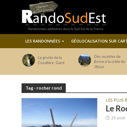
LES RANDONNÉES
GÉOLOCALISATION SUR CAR
Des sucettes de
La grotte de la
Borne à la crête de
Cocalière -Gard
Jiboui
Tag - rocher rond
LES PLUS 
Le Ro
29 août