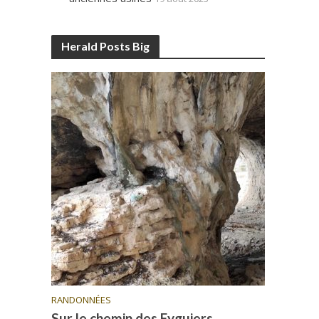
Herald Posts Big
RANDONNÉES
Sur le chemin des Eyguiers