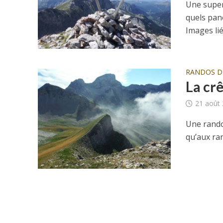
Une super
quels pan
Images lié
RANDOS D
La cr
21 août
Une rando 
qu’aux ran