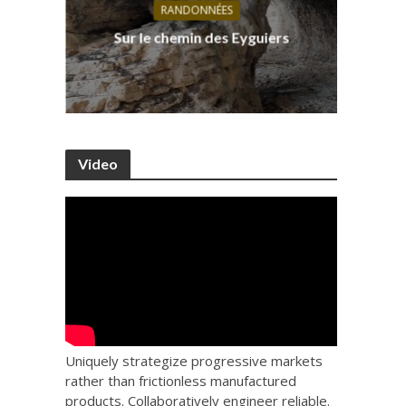
RANDONNÉES
s, ses
D
Sur le chemin des Eyguiers
Ca
Video
Uniquely strategize progressive markets
rather than frictionless manufactured
products. Collaboratively engineer reliable.