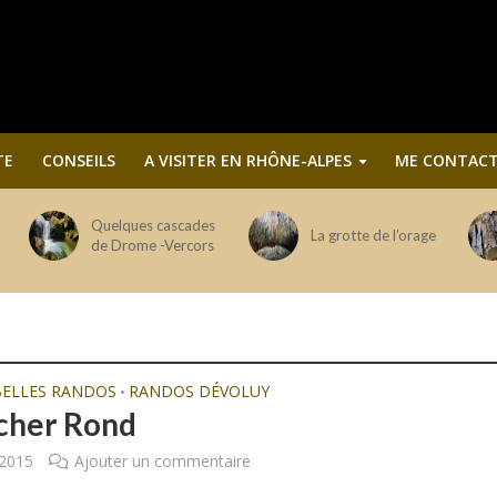
TE
CONSEILS
A VISITER EN RHÔNE-ALPES
ME CONTACT
Quelques cascades
La grotte de l’orage
de Drome -Vercors
BELLES RANDOS
RANDOS DÉVOLUY
•
cher Rond
 2015
Ajouter un commentaire