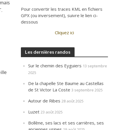
 mais
Pour convertir les traces KML en fichiers
T.
GPX (ou inversement), suivre le lien ci-
dessous
Cliquez ici
Les dernières randos
Sur le chemin des Eyguiers
13 septembre
ille
2025
De la chapelle Ste Baume au Castellas
de St Victor La Coste
3 septembre 2025
Autour de Ribes
28 août 2025
Luzet
23 août 2025
Bollène, ses lacs et ses carrières, ses
anciennes usines
19 août 2025