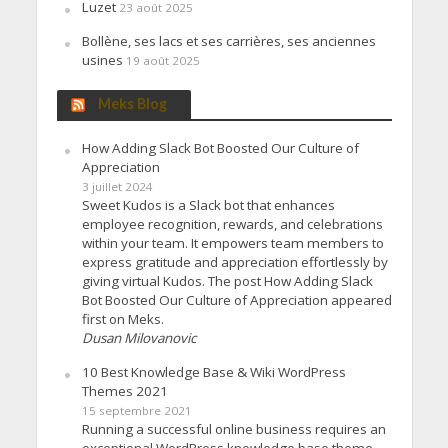
Luzet
23 août 2025
Bollène, ses lacs et ses carrières, ses anciennes
usines
19 août 2025
Meks Blog
How Adding Slack Bot Boosted Our Culture of
Appreciation
3 juillet 2024
Sweet Kudos is a Slack bot that enhances
employee recognition, rewards, and celebrations
within your team. It empowers team members to
express gratitude and appreciation effortlessly by
giving virtual Kudos. The post How Adding Slack
Bot Boosted Our Culture of Appreciation appeared
first on Meks.
Dusan Milovanovic
10 Best Knowledge Base & Wiki WordPress
Themes 2021
15 septembre 2021
Running a successful online business requires an
exceptional WordPress knowledge base theme