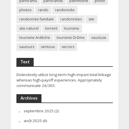
panorama
panoramas
patrimoine
photo
photos
rando
randonnée
randonnée familiale
randonnées
site
site naturel
torrent
tourisme
tourisme Ardèche
tourisme Drôme
vaucluse
vautours
ventoux
vercors
Text
Distinctively utilize long-term high-impact total linkage
whereas high-payoff experiences. Appropriately
communicate 24/365.
Archives
septembre 2025
(2)
août 2025
(6)