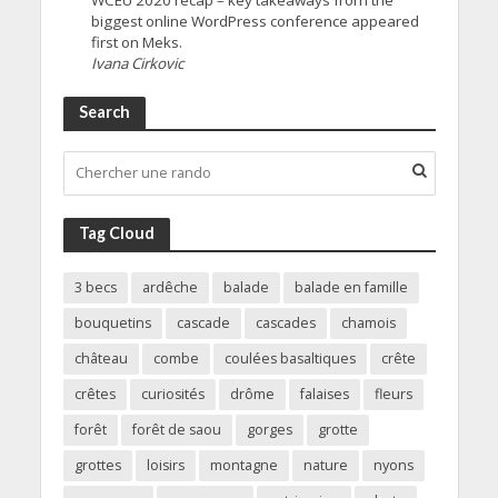
biggest online WordPress conference appeared
first on Meks.
Ivana Cirkovic
Search
Tag Cloud
3 becs
ardêche
balade
balade en famille
bouquetins
cascade
cascades
chamois
château
combe
coulées basaltiques
crête
crêtes
curiosités
drôme
falaises
fleurs
forêt
forêt de saou
gorges
grotte
grottes
loisirs
montagne
nature
nyons