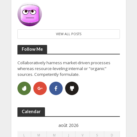
VIEW ALL POSTS
Follow Me
Collaboratively harness market-driven processes
whereas resource-leveling internal or "organic"
sources. Competently formulate.
Calendar
août 2026
L
M
M
J
V
S
D