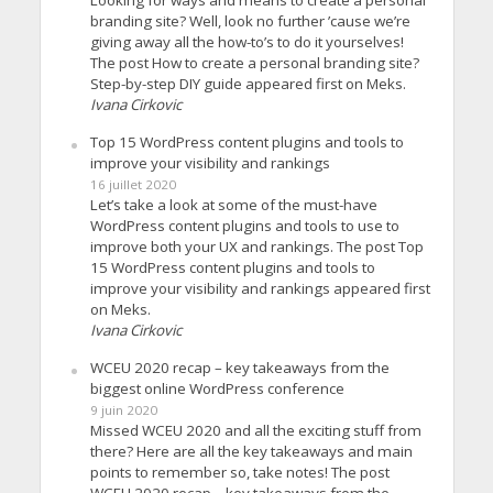
branding site? Well, look no further ’cause we’re
giving away all the how-to’s to do it yourselves!
The post How to create a personal branding site?
Step-by-step DIY guide appeared first on Meks.
Ivana Cirkovic
Top 15 WordPress content plugins and tools to
improve your visibility and rankings
16 juillet 2020
Let’s take a look at some of the must-have
WordPress content plugins and tools to use to
improve both your UX and rankings. The post Top
15 WordPress content plugins and tools to
improve your visibility and rankings appeared first
on Meks.
Ivana Cirkovic
WCEU 2020 recap – key takeaways from the
biggest online WordPress conference
9 juin 2020
Missed WCEU 2020 and all the exciting stuff from
there? Here are all the key takeaways and main
points to remember so, take notes! The post
WCEU 2020 recap – key takeaways from the