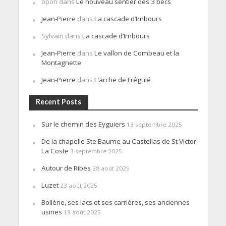
opon
dans
Le nouveau sentier des 3 becs
Jean-Pierre
dans
La cascade d’Imbours
Sylvain
dans
La cascade d’Imbours
Jean-Pierre
dans
Le vallon de Combeau et la
Montagnette
Jean-Pierre
dans
L’arche de Fréguié
Recent Posts
Sur le chemin des Eyguiers
13 septembre 2025
De la chapelle Ste Baume au Castellas de St Victor
La Coste
3 septembre 2025
Autour de Ribes
28 août 2025
Luzet
23 août 2025
Bollène, ses lacs et ses carrières, ses anciennes
usines
19 août 2025