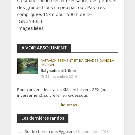
C’est une rando très intéressante, des petits et
des grands trous un peu partout. Pas très
compliquée. 15km pour 500m de D+.
IGN:3140ET
Images liées:
A VOIR ABSOLUMENT
RAFRAÎCHISSEMENT ET BAIGNADES DANS LA
RÉGION
Baignade en Drôme
25 novembre 2019
Pour convertir les traces KML en fichiers GPX (ou
inversement), suivre le lien ci-dessous
Cliquez ici
Les dernières randos
Sur le chemin des Eyguiers
13 septembre 2025