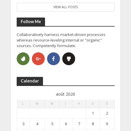
VIEW ALL POSTS
Follow Me
Collaboratively harness market-driven processes
whereas resource-leveling internal or "organic"
sources. Competently formulate.
Calendar
août 2026
L
M
M
J
V
S
D
1
2
3
4
5
6
7
8
9