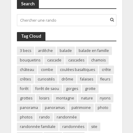
Search
Tag Cloud
3 becs
ardêche
balade
balade en famille
bouquetins
cascade
cascades
chamois
château
combe
coulées basaltiques
crête
crêtes
curiosités
drôme
falaises
fleurs
forêt
forêt de saou
gorges
grotte
grottes
loisirs
montagne
nature
nyons
panorama
panoramas
patrimoine
photo
photos
rando
randonnée
randonnée familiale
randonnées
site