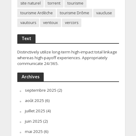
site naturel
torrent
tourisme
tourisme Ardèche
tourisme Drôme
vaucluse
vautours
ventoux
vercors
Text
Distinctively utilize long-term high-impact total linkage
whereas high-payoff experiences. Appropriately
communicate 24/365.
Archives
septembre 2025
(2)
août 2025
(6)
juillet 2025
(4)
juin 2025
(2)
mai 2025
(6)