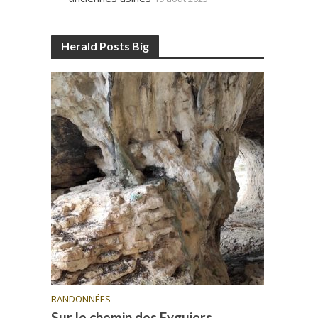
Herald Posts Big
RANDONNÉES
Sur le chemin des Eyguiers