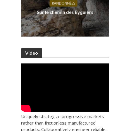
RANDONNÉES
s, ses
D
Sur le chemin des Eyguiers
Ca
Video
Uniquely strategize progressive markets
rather than frictionless manufactured
products. Collaboratively engineer reliable.