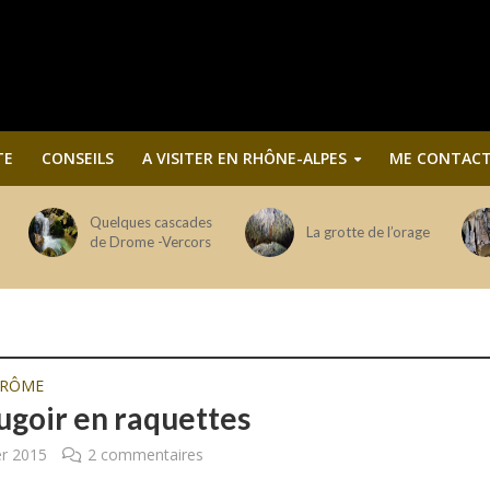
TE
CONSEILS
A VISITER EN RHÔNE-ALPES
ME CONTACT
Quelques cascades
La grotte de l’orage
de Drome -Vercors
DRÔME
ugoir en raquettes
er 2015
2 commentaires