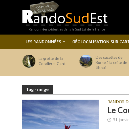
LES RANDONNÉES
GÉOLOCALISATION SUR CAR
Des sucettes de
La grotte de la
Borne à la crête de
Cocalière -Gard
Jiboui
Tag - neige
RANDOS 
Le Co
31 janvi