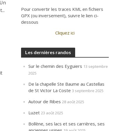
 Un
Pour convertir les traces KML en fichiers
...
GPX (ou inversement), suivre le lien ci-
dessous
Cliquez ici
Les dernières randos
Sur le chemin des Eyguiers
13 septembre
it
2025
De la chapelle Ste Baume au Castellas
de St Victor La Coste
3 septembre 2025
Autour de Ribes
28 août 2025
Luzet
23 août 2025
Bollène, ses lacs et ses carrières, ses
anciennes usines
19 août 2025