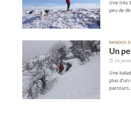
Une très b
peu de dén
RANDOS 
Un pet
24 janvi
Une balad
plus d’un 
parcours..