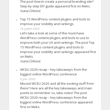
The post How to create a personal branding site?
Step-by-step DIY guide appeared first on Meks.
Ivana Cirkovic
Top 15 WordPress content plugins and tools to
improve your visibility and rankings
16 juillet 2020
Let’s take a look at some of the must-have
WordPress content plugins and tools to use to
improve both your UX and rankings. The post Top
15 WordPress content plugins and tools to
improve your visibility and rankings appeared first
on Meks.
Ivana Cirkovic
WCEU 2020 recap – key takeaways from the
biggest online WordPress conference
9 juin 2020
Missed WCEU 2020 and all the exciting stuff from
there? Here are all the key takeaways and main
points to remember so, take notes! The post
WCEU 2020 recap – key takeaways from the
biggest online WordPress conference appeared
first on Meks.