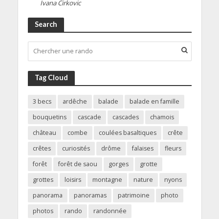
Ivana Cirkovic
Search
Tag Cloud
3 becs
ardêche
balade
balade en famille
bouquetins
cascade
cascades
chamois
château
combe
coulées basaltiques
crête
crêtes
curiosités
drôme
falaises
fleurs
forêt
forêt de saou
gorges
grotte
grottes
loisirs
montagne
nature
nyons
panorama
panoramas
patrimoine
photo
photos
rando
randonnée