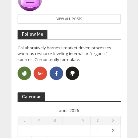
VIEW ALL POSTS
Follow Me
Collaboratively harness market-driven processes
whereas resource-leveling internal or "organic"
sources. Competently formulate.
Calendar
août 2026
L
M
M
J
V
S
D
1
2