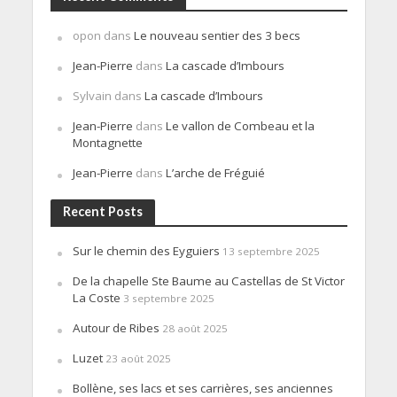
opon
dans
Le nouveau sentier des 3 becs
Jean-Pierre
dans
La cascade d’Imbours
Sylvain
dans
La cascade d’Imbours
Jean-Pierre
dans
Le vallon de Combeau et la
Montagnette
Jean-Pierre
dans
L’arche de Fréguié
Recent Posts
Sur le chemin des Eyguiers
13 septembre 2025
De la chapelle Ste Baume au Castellas de St Victor
La Coste
3 septembre 2025
Autour de Ribes
28 août 2025
Luzet
23 août 2025
Bollène, ses lacs et ses carrières, ses anciennes