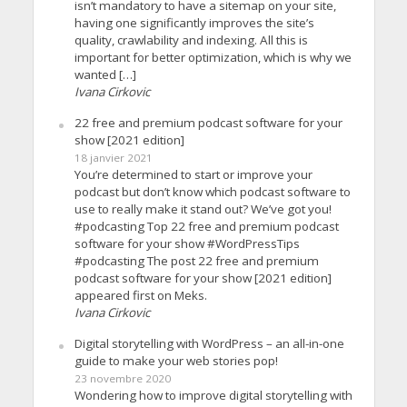
isn’t mandatory to have a sitemap on your site,
having one significantly improves the site’s
quality, crawlability and indexing. All this is
important for better optimization, which is why we
wanted […]
Ivana Cirkovic
22 free and premium podcast software for your
show [2021 edition]
18 janvier 2021
You’re determined to start or improve your
podcast but don’t know which podcast software to
use to really make it stand out? We’ve got you!
#podcasting Top 22 free and premium podcast
software for your show #WordPressTips
#podcasting The post 22 free and premium
podcast software for your show [2021 edition]
appeared first on Meks.
Ivana Cirkovic
Digital storytelling with WordPress – an all-in-one
guide to make your web stories pop!
23 novembre 2020
Wondering how to improve digital storytelling with