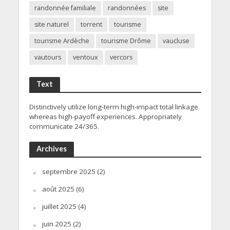
randonnée familiale
randonnées
site
site naturel
torrent
tourisme
tourisme Ardèche
tourisme Drôme
vaucluse
vautours
ventoux
vercors
Text
Distinctively utilize long-term high-impact total linkage
whereas high-payoff experiences. Appropriately
communicate 24/365.
Archives
septembre 2025
(2)
août 2025
(6)
juillet 2025
(4)
juin 2025
(2)