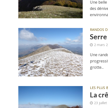
Une belle
des déniv
environnan
RANDOS 
Serre
2 mars 
Une rando
progressif
grotte...
LES PLUS 
La cr
23 juille