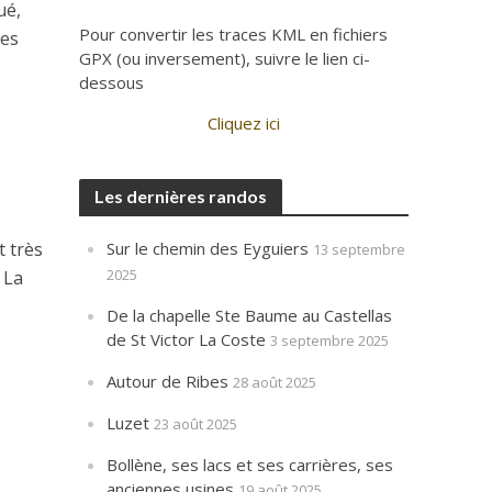
ué,
Pour convertir les traces KML en fichiers
nes
GPX (ou inversement), suivre le lien ci-
dessous
Cliquez ici
Les dernières randos
Sur le chemin des Eyguiers
t très
13 septembre
2025
 La
De la chapelle Ste Baume au Castellas
de St Victor La Coste
3 septembre 2025
Autour de Ribes
28 août 2025
Luzet
23 août 2025
Bollène, ses lacs et ses carrières, ses
anciennes usines
19 août 2025