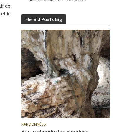
if de
et le
Herald Posts Big
RANDONNÉES
Sur le chemin des Eyguiers