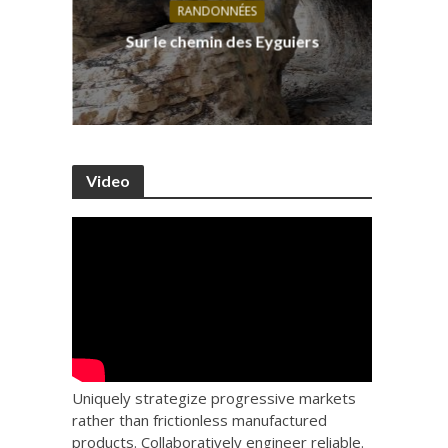
RANDONNÉES
s, ses
D
Sur le chemin des Eyguiers
Ca
Video
Uniquely strategize progressive markets
rather than frictionless manufactured
products. Collaboratively engineer reliable.