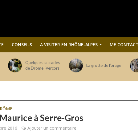
TE
CONSEILS
A VISITER EN RHÔNE-ALPES
ME CONTACT
Quelques cascades
La grotte de l’orage
de Drome -Vercors
DRÔME
 Maurice à Serre-Gros
bre 2016
Ajouter un commentaire