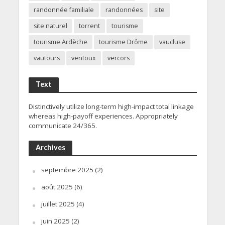
randonnée familiale
randonnées
site
site naturel
torrent
tourisme
tourisme Ardèche
tourisme Drôme
vaucluse
vautours
ventoux
vercors
Text
Distinctively utilize long-term high-impact total linkage
whereas high-payoff experiences. Appropriately
communicate 24/365.
Archives
septembre 2025
(2)
août 2025
(6)
juillet 2025
(4)
juin 2025
(2)