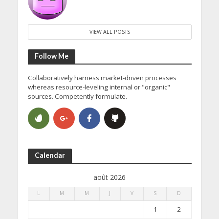
VIEW ALL POSTS
Follow Me
Collaboratively harness market-driven processes
whereas resource-leveling internal or "organic"
sources. Competently formulate.
Calendar
août 2026
L
M
M
J
V
S
D
1
2