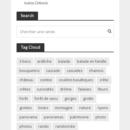
Ivana Cirkovic
Search
Tag Cloud
3 becs
ardêche
balade
balade en famille
bouquetins
cascade
cascades
chamois
château
combe
coulées basaltiques
crête
crêtes
curiosités
drôme
falaises
fleurs
forêt
forêt de saou
gorges
grotte
grottes
loisirs
montagne
nature
nyons
panorama
panoramas
patrimoine
photo
photos
rando
randonnée