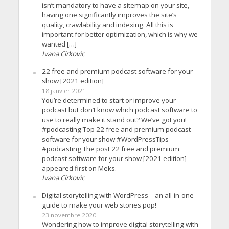
isn’t mandatory to have a sitemap on your site,
having one significantly improves the site’s
quality, crawlability and indexing. All this is
important for better optimization, which is why we
wanted […]
Ivana Cirkovic
22 free and premium podcast software for your
show [2021 edition]
18 janvier 2021
You’re determined to start or improve your
podcast but don’t know which podcast software to
use to really make it stand out? We’ve got you!
#podcasting Top 22 free and premium podcast
software for your show #WordPressTips
#podcasting The post 22 free and premium
podcast software for your show [2021 edition]
appeared first on Meks.
Ivana Cirkovic
Digital storytelling with WordPress – an all-in-one
guide to make your web stories pop!
23 novembre 2020
Wondering how to improve digital storytelling with