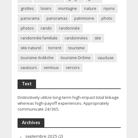
grottes
loisirs
montagne
nature
nyons
panorama
panoramas
patrimoine
photo
photos
rando
randonnée
randonnée familiale
randonnées
site
site naturel
torrent
tourisme
tourisme Ardèche
tourisme Drôme
vaucluse
vautours
ventoux
vercors
Text
Distinctively utilize long-term high-impact total linkage
whereas high-payoff experiences. Appropriately
communicate 24/365.
Archives
septembre 2025
(2)