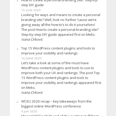
How to create a personal branding site? Step-by-
step DIY guide
15 août 2020
Looking for ways and means to create a personal
branding site? Well, look no further ’cause we’re
giving away all the how-to’s to do it yourselves!
The post How to create a personal branding site?
Step-by-step DIY guide appeared first on Meks.
Ivana Cirkovic
Top 15 WordPress content plugins and tools to
improve your visibility and rankings
16 juillet 2020
Let’s take a look at some of the must-have
WordPress content plugins and tools to use to
improve both your UX and rankings. The post Top
15 WordPress content plugins and tools to
improve your visibility and rankings appeared first
on Meks.
Ivana Cirkovic
WCEU 2020 recap – key takeaways from the
biggest online WordPress conference
9 juin 2020