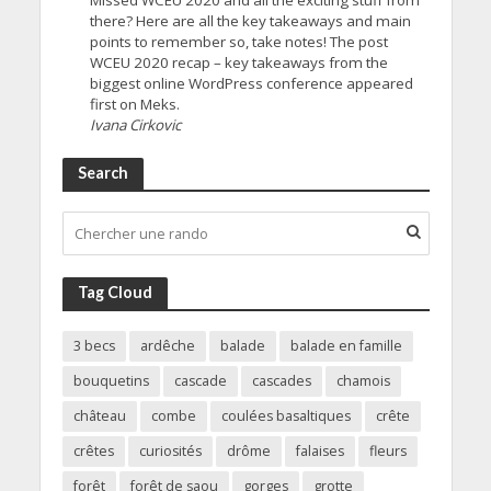
Missed WCEU 2020 and all the exciting stuff from
there? Here are all the key takeaways and main
points to remember so, take notes! The post
WCEU 2020 recap – key takeaways from the
biggest online WordPress conference appeared
first on Meks.
Ivana Cirkovic
Search
Tag Cloud
3 becs
ardêche
balade
balade en famille
bouquetins
cascade
cascades
chamois
château
combe
coulées basaltiques
crête
crêtes
curiosités
drôme
falaises
fleurs
forêt
forêt de saou
gorges
grotte