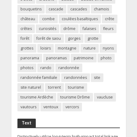
bouquetins
cascade
cascades
chamois
château
combe
coulées basaltiques
crête
crêtes
curiosités
drôme
falaises
fleurs
forêt
forêt de saou
gorges
grotte
grottes
loisirs
montagne
nature
nyons
panorama
panoramas
patrimoine
photo
photos
rando
randonnée
randonnée familiale
randonnées
site
site naturel
torrent
tourisme
tourisme Ardèche
tourisme Drôme
vaucluse
vautours
ventoux
vercors
Text
Distinctively utilize long-term high-impact total linkage