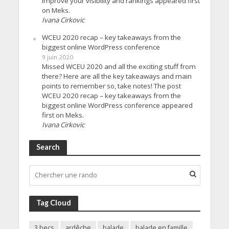
improve your visibility and rankings appeared first
on Meks.
Ivana Cirkovic
WCEU 2020 recap – key takeaways from the
biggest online WordPress conference
9 juin 2020
Missed WCEU 2020 and all the exciting stuff from
there? Here are all the key takeaways and main
points to remember so, take notes! The post
WCEU 2020 recap – key takeaways from the
biggest online WordPress conference appeared
first on Meks.
Ivana Cirkovic
Search
Tag Cloud
3 becs
ardêche
balade
balade en famille