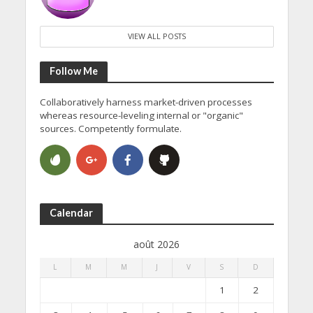
VIEW ALL POSTS
Follow Me
Collaboratively harness market-driven processes
whereas resource-leveling internal or "organic"
sources. Competently formulate.
Calendar
août 2026
L
M
M
J
V
S
D
1
2