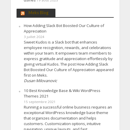
usines
19 août 2025
Meks Blog
How Adding Slack Bot Boosted Our Culture of
Appreciation
3 juillet 2024
Sweet Kudos is a Slack bot that enhances
employee recognition, rewards, and celebrations
within your team. It empowers team members to
express gratitude and appreciation effortlessly by
giving virtual Kudos. The post How Adding Slack
Bot Boosted Our Culture of Appreciation appeared
first on Meks.
Dusan Milovanovic
10 Best Knowledge Base & Wiki WordPress
Themes 2021
15 septembre 2021
Running a successful online business requires an
exceptional WordPress knowledge base theme
that organizes documentation and helps
customers. Customization options, intuitive
navigation, unique layouts, and fast