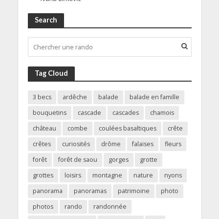
Search
Tag Cloud
3 becs
ardêche
balade
balade en famille
bouquetins
cascade
cascades
chamois
château
combe
coulées basaltiques
crête
crêtes
curiosités
drôme
falaises
fleurs
forêt
forêt de saou
gorges
grotte
grottes
loisirs
montagne
nature
nyons
panorama
panoramas
patrimoine
photo
photos
rando
randonnée