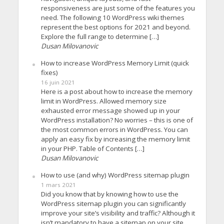
responsiveness are just some of the features you
need. The following 10 WordPress wiki themes
represent the best options for 2021 and beyond.
Explore the full range to determine […]
Dusan Milovanovic
How to increase WordPress Memory Limit (quick
fixes)
16 juin 2021
Here is a post about how to increase the memory
limit in WordPress. Allowed memory size
exhausted error message showed up in your
WordPress installation? No worries – this is one of
the most common errors in WordPress. You can
apply an easy fix by increasing the memory limit
in your PHP. Table of Contents […]
Dusan Milovanovic
How to use (and why) WordPress sitemap plugin
1 mars 2021
Did you know that by knowing how to use the
WordPress sitemap plugin you can significantly
improve your site’s visibility and traffic? Although it
isn’t mandatory to have a sitemap on your site,