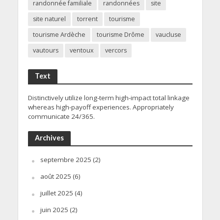
randonnée familiale
randonnées
site
site naturel
torrent
tourisme
tourisme Ardèche
tourisme Drôme
vaucluse
vautours
ventoux
vercors
Text
Distinctively utilize long-term high-impact total linkage
whereas high-payoff experiences. Appropriately
communicate 24/365.
Archives
septembre 2025
(2)
août 2025
(6)
juillet 2025
(4)
juin 2025
(2)