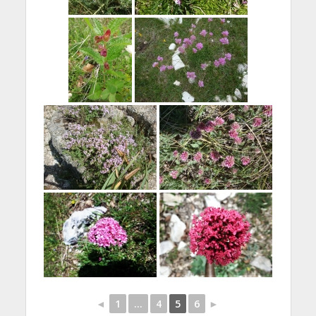
◄
1
...
4
5
6
►